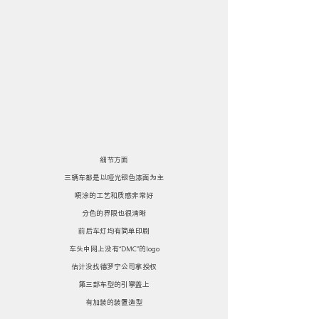
细节方面
三辆车都是以哑光银色漆面为主
喷涂的工艺和质感非常好
分色的界限也很清晰
前后车灯均有简单印刷
车头中网上没有“DMC”的logo
估计没找德罗宁公司拿授权
第三部车型的引擎盖上
有加装的装置造型