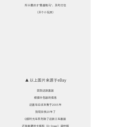
所以最终才“悬崖勒马”、及时打住
（开个小玩笑）
▲ 以上图片来源于eBay
回到这款套装
根据外包装的信息
这套车应该发售于2005年
到现在快20年了
Q版时光车系列除了这款三车套装
还有单辆挂卡版和（Q-Steer）遥控版