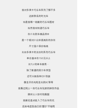
我对多美卡巧乐车系列了解不多
这款联名的时光车
也是我唯一收藏的巧乐车题材
当然我也知道巧乐车
在小比例车模品类中
是一个相对小众却很高阶的存在
尺寸虽小但价格高
比如多美卡的法拉利系列巧乐车
单价基本在150元以上
比TLV的单车都贵…
除了普通的回力车类型
还可以做各种DIY改装
像全开内构和全比例RC等等
我看过网上一些巧乐车玩家的神改作品
确实让人惊叹和佩服
我曾经差点就入了巧乐车的坑
后来考虑到自己的“腰子”不够用