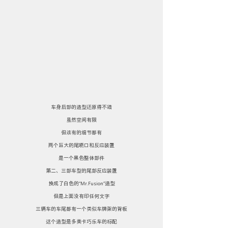
车身后部的造型还原得不错
虽然空间有限
但该有的细节都有
两个巨大的尾喷口和反应装置
是一个黑色整体部件
第二、三部车型的尾部反应装置
换成了白色的“Mr.Fusion”造型
但是上面没有印任何文字
三辆车的车尾都有一个类似车牌架的背板
这个造型是多美卡巧乐车的标配