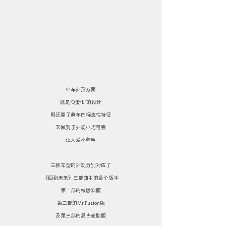
小车外形方面
就是“Q蛋化”的设计
既还原了真车的标志性特征
又做到了外观小巧可爱
让人爱不释手
三款车型的外观分别对应了
《回到未来》三部曲中的各个版本
第一部的核燃料版
第二部的Mr.Fusion版
及第三部的复古轮胎版