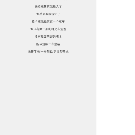
遥控版其实我也入了
但后来被我玩坏了
挂卡版我也买过一个散车
但只有第一部的时光车造型
没有后面两部的版本
所以这款三车套装
满足了我“一步到位”的收型需求