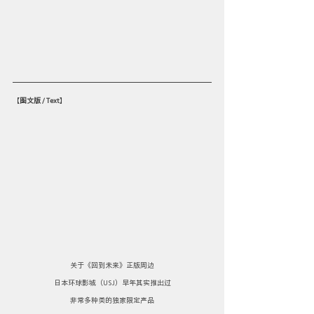
【
图文版 / Text
】
关于《回到未来》正版周边
日本环球影城（USJ）早年其实推出过
非常多种类的独家限定产品