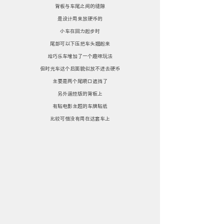
背板与车尾之间的缝隙
是设计用来放硬币的
小车在回力起步时
尾部可以下压把车头翘起来
给巧乐车增加了一个趣味玩法
但时光车这个后面貌似放不进去硬币
主要是两个尾喷口遮挡了
另外遥控版的背板上
有贴电影主题的车牌贴纸
比较可惜没有用在这套车上