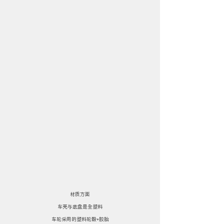
材质方面
车壳与底盘是全塑料
车轮采用的塑料轮毂+胶胎