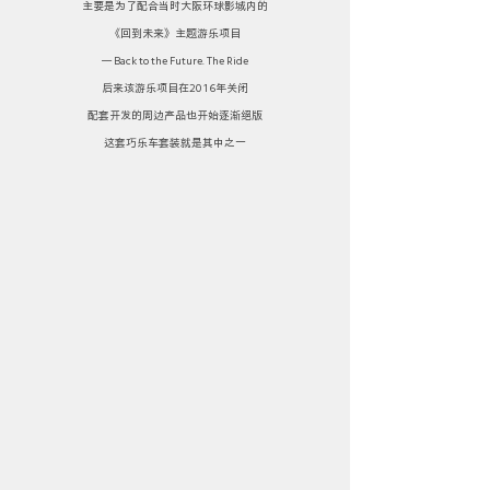
主要是为了配合当时大阪环球影城内的
《回到未来》主题游乐项目
— Back to the Future. The Ride
后来该游乐项目在2016年关闭
配套开发的周边产品也开始逐渐绝版
这套巧乐车套装就是其中之一