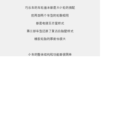
巧乐车的车轮基本都是大小轮的搭配
前两部两个车型的轮毂相同
都是电镀五芒星样式
第三部车型还原了复古白胎壁样式
橡胶轮胎的厚度也很大
小车的整体结构和功能都很简单
就是外壳+里面的回力核心
巧乐车的回力组件
与普通回力玩具的核心还不一样
主要是弹性高、起步快
再配合塑料车身和厚胶胎
这车跑起来还挺快的
而且跑的距离也很远
主要是太小巧灵活了
放在地板上咻的一下就窜走了
像只小老鼠