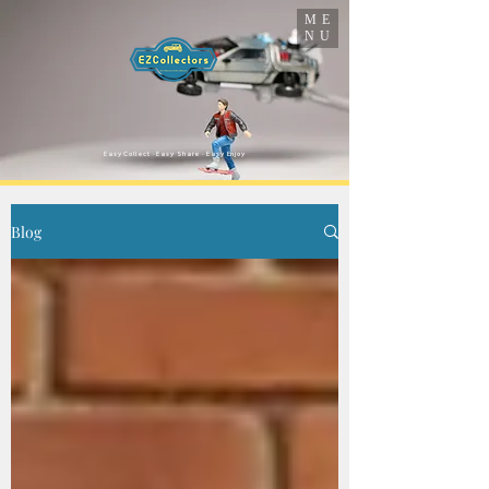
ME
NU
​Easy Collect · Easy Share · Easy Enjoy
Blog