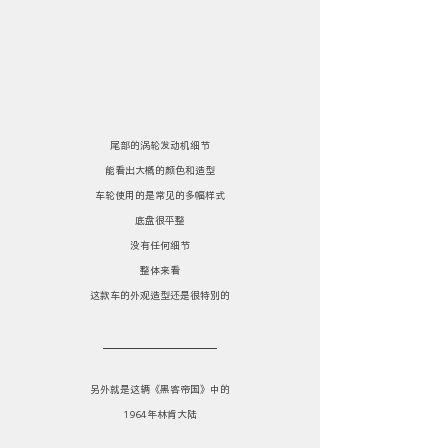
尾部的涡轮发动机细节
能看出大概的颜色和造型
车轮使用的是常见的多幅样式
底盘很平整
没有任何细节
整体来看
这款车的外观造型还是很特别的
另外就是这辆《黑客帝国》中的
1964年林肯大陆