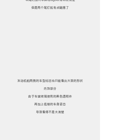
但是两个尾灯就有点随意了
发动机舱两侧的车型标志也只能看出大致的形状
内饰部分
由于车窗玻璃使用的黑色透明件
再加上低矮的车身姿态
导致看得不是太清楚