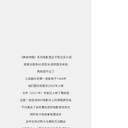
《黑客帝国》系列电影想必不用过多介绍
相信对很多80后和90后的朋友来说
再熟悉不过了
三部曲中的第一部首映于1999年
我们国内则是在2000年上映
去年（2021年）年底还上映了第四部
这是一部全球科幻电影史上的里程碑作品
不仅集合了当时最先进的电影特效技术
同时宏大的故事背景设定
动作与科幻两大元素的充分融合