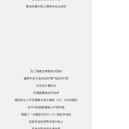
是他在餐巾纸上简单手绘出来的
为了将概念草图变为现实
通用汽车又走在当时“喷气机时代”的
汽车设计最前沿
无疑是最佳合作伙伴
通用派出了开发雪佛兰克尔维特（C5）Z06的团队
在Z06的底盘基础上升级改造
搭载了一台霍尼韦尔LT-101涡轮发动机
这款发动机常用在直升机上
车体采用的碳纤维材质