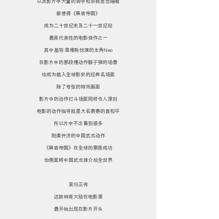
以及影片中大量的哲学和宗教思想隐喻
都使得《黑客帝国》
成为二十世纪末及二十一世纪初
最具代表性的电影佳作之一
其中基努·里维斯扮演的主角Neo
在影片中的那段慢动作躲子弹的场景
也成为载入全球影史的经典名场面
除了夸张的特效画面
影片中的动作打斗场面同样令人深刻
电影的动作指导就是大名鼎鼎的袁和平
所以片中不乏看到很多
刚柔并济的中国武术动作
《黑客帝国》在全球的票房成功
也侧面将中国武术推介给全世界
言归正传
这款林肯大陆在电影里
最开始出现在影片开头