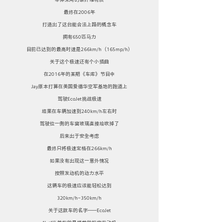
最终在2006年
打造出了这台能合法上路的概念车
拥有650匹马力
目前已达到的最高时速是266km/h（165mp/h）
关于这个极速还有个小插曲
在2016年的某期《车库》节目中
Jay原本打算在美国爱德华空军基地的跑道上
驾驶EcoJet挑战极速
结果在车辆加速到240km/h左右时
驾驶位一侧的车窗玻璃直接给吹掉了
后来出于安全考虑
最终只将极速定格在266km/h
如果没有出现这一意外情况
按照发动机的动力水平
这辆车的极速应该能轻松达到
320km/h-350km/h
关于这款车的名字——EcoJet