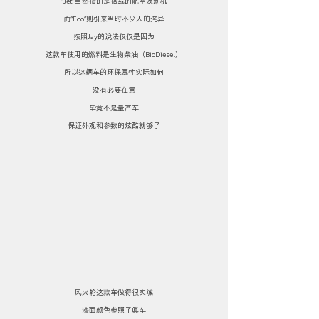
“Jet”当然指的是搭载的航空发动机
而“Eco”则引来当时不少人的诧异
按照Jay的说法仅仅是因为
这款车使用的燃料是生物柴油（BioDiesel）
所以这辆车的环保属性实际如何
没有必要在意
毕竟不是量产车
保证外观和参数的炫酷就够了
风火轮这款车做得很实诚
漆面颜色参照了真车