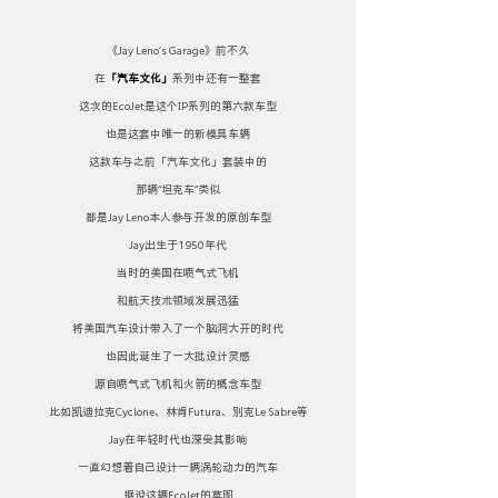
《Jay Leno’s Garage》前不久
在
「汽车文化」
系列中还有一整套
这次的EcoJet是这个IP系列的第六款车型
也是这套中唯一的新模具车辆
这款车与之前「汽车文化」套装中的
那辆“坦克车”类似
都是Jay Leno本人参与开发的原创车型
Jay出生于1950年代
当时的美国在喷气式飞机
和航天技术领域发展迅猛
将美国汽车设计带入了一个脑洞大开的时代
也因此诞生了一大批设计灵感
源自喷气式飞机和火箭的概念车型
比如凯迪拉克Cyclone、林肯Futura、别克Le Sabre等
Jay在年轻时代也深受其影响
一直幻想着自己设计一辆涡轮动力的汽车
据说这辆EcoJet的草图