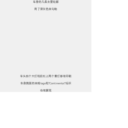
车身的几条主要轮廓
用了深灰色来勾勒
车头四个大灯和前杠上两个雾灯都有印刷
车身侧面的林肯logo和“Continental”标识
也有展现
但是像素点比较大
车尾两个红色尾灯、车牌及logo也有细节
“AA034”的车牌号与影片保持一致