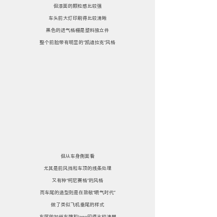
但漆面的颗粒感比较强
车头前大灯印刷得比较清晰
黑色的进气格栅是塑料独立件
整个前脸带有明显的“凯迪拉克”风格
但从车身侧面看
尤其是前风挡和车顶的线条处理
又有种“柯尼赛格”的风格
而车尾的造型则是在致敬“喷气时代”
做了类似飞机垂尾的样式
车尾的加州车牌和logo印得比较清楚