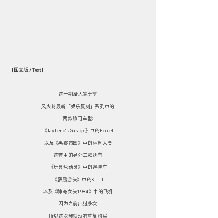
【
图文版 / Text
】
这一期给大家分享
风火轮最新「娱乐复刻」系列中的
两款热门车型:
《Jay Leno’s Garage》中的EcoJet
以及《黑客帝国》中的林肯大陆
这套中的另外三款还有
《玩具总动员》中的遥控车
《霹雳游侠》中的K.I.T.T
以及《神奇女侠1984》中的飞机
因为之前出过多次
所以这次我就没有重复购买