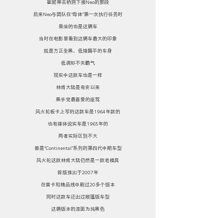
崔妮蒂去桥洞下接Neo的那段
后来Neo与团队在“母体”第一次执行任务时
乘坐的也是这辆车
当时在电影里看到这辆车最大的印象
就是方正全黑、低矮扁平的车身
低调却不失霸气
现实中这款车也是一样
林肯大陆是有史以来
黑手党最喜爱的座驾
风火轮板卡上写的这款车是1964年款的
也有媒体说实车是1965年的
两者实际区别不大
都是“Continental”系列的第四代中期车型
风火轮这款林肯大陆仍然是一款老模具
首版推出于2007年
在普卡和精品线中刷过20多个版本
同时这款车还出过敞篷版车型
这辆版本的漆面为纯黑色