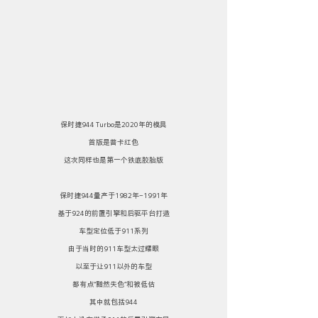
保时捷944 Turbo是2020年的模具
首版是普卡红色
这次同样也是第一个铁底胶胎版
保时捷944量产于1982年-1991年
基于924的前置引擎和后驱平台打造
车型定位低于911系列
由于当时的911车型太过耀眼
以至于让911以外的车型
都有点“黯然失色”和被低估
其中就包括944