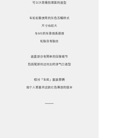
可以大致看到里面的造型
车轮轮毂使用的灰色五幅样式
尺寸也较大
与M5的车身线条很搭
轮胎没有胎纹
底盘部分有简单的压铸细节
包括尾部双边双出的排气口造型
相对「车库」套装那辆
我个人更喜欢这款红色素漆的版本