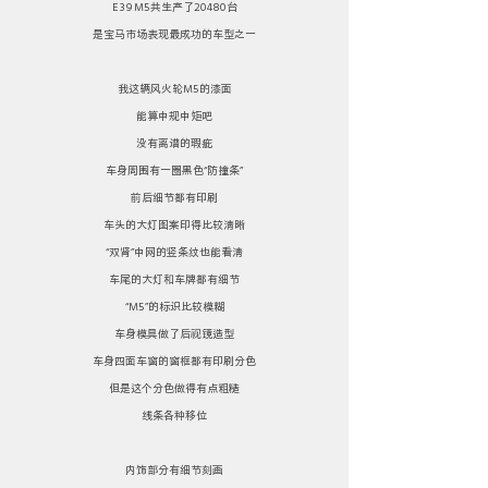
E39 M5共生产了20480台
是宝马市场表现最成功的车型之一
我这辆风火轮M5的漆面
能算中规中矩吧
没有离谱的瑕疵
车身周围有一圈黑色“防撞条”
前后细节都有印刷
车头的大灯图案印得比较清晰
“双肾”中网的竖条纹也能看清
车尾的大灯和车牌都有细节
“M5”的标识比较模糊
车身模具做了后视镜造型
车身四面车窗的窗框都有印刷分色
但是这个分色做得有点粗糙
线条各种移位
内饰部分有细节刻画