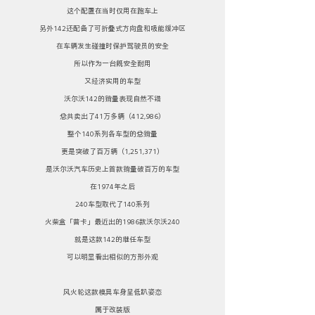
这个配置在当时仅用在跑车上
另外142还配备了可折叠式方向盘和吸能缓冲区
在车辆发生碰撞时保护驾驶员的安全
所以作为一台既安全耐用
又经济实用的车型
沃尔沃142的销量表现自然不错
总共卖出了41万多辆（412,986）
整个140系列各车型的总销量
更是突破了百万辆（1,251,371）
是沃尔沃汽车历史上首款销量破百万的车型
在1974年之后
240车型取代了140系列
火柴盒「普卡」最近出的1986款沃尔沃240
就是这款142的继任车型
可以明显看出相似的方形外观
风火轮这款模具车身呈低趴姿态
属于改装版