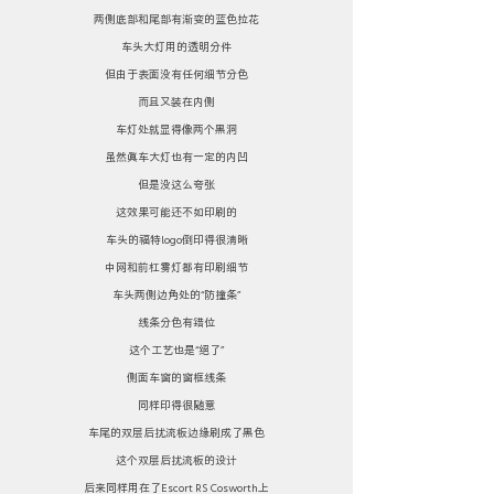
两侧底部和尾部有渐变的蓝色拉花
车头大灯用的透明分件
但由于表面没有任何细节分色
而且又装在内侧
车灯处就显得像两个黑洞
虽然真车大灯也有一定的内凹
但是没这么夸张
这效果可能还不如印刷的
车头的福特logo倒印得很清晰
中网和前杠雾灯都有印刷细节
车头两侧边角处的“防撞条”
线条分色有错位
这个工艺也是“绝了”
侧面车窗的窗框线条
同样印得很随意
车尾的双层后扰流板边缘刷成了黑色
这个双层后扰流板的设计
后来同样用在了Escort RS Cosworth上