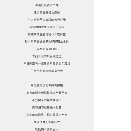
看着还是很有个性
这次的金属橙色漆面
个人感觉不如首版的青色好看
我这辆的表面有明显的起疹
刻线处的露底情况也比较严重
整个前脸部分都是数码印刷上去的
马赛克效果明显
车门上没有后视镜造型
车身侧面有一条贯穿前后的灰色腰线
门把手和油箱盖都有分色
车尾的尾灯和车牌有印刷
上方的两个标识铭牌完全看不清
不过实车的铭牌就很小
内饰细节还是基本配置
车轮的轮毂尺寸相对首版小一点
而且使用的多幅样式
轮胎扁平度也更大