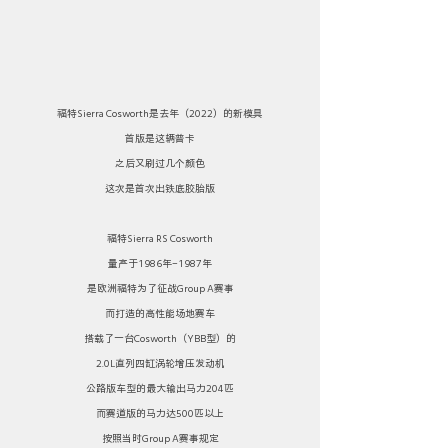
福特Sierra Cosworth是去年（2022）的新模具
首版是这辆普卡
之后又刷过几个颜色
这次是首次出铁底胶胎版
福特Sierra RS Cosworth
量产于1986年-1987年
是欧洲福特为了征战Group A赛事
而打造的高性能场地赛车
搭载了一台Cosworth（YBB型）的
2.0L直列四缸涡轮增压发动机
公路版车型的最大输出马力204匹
而赛道版的马力达500匹以上
按照当时Group A赛事规定