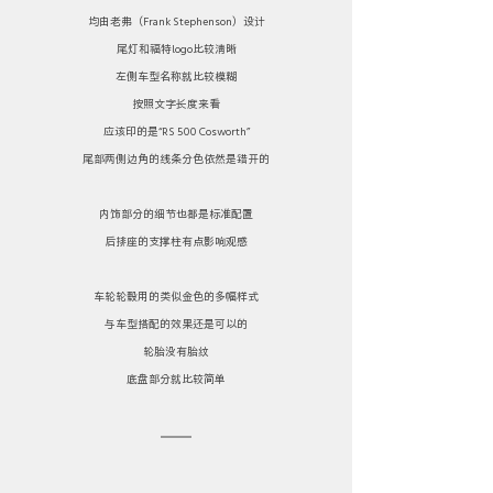
均由老弗（Frank Stephenson）设计
尾灯和福特logo比较清晰
左侧车型名称就比较模糊
按照文字长度来看
应该印的是“RS 500 Cosworth”
尾部两侧边角的线条分色依然是错开的
内饰部分的细节也都是标准配置
后排座的支撑柱有点影响观感
车轮轮毂用的类似金色的多幅样式
与车型搭配的效果还是可以的
轮胎没有胎纹
底盘部分就比较简单