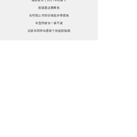
首版是这辆黑色
当时刚上市的价格就炒得很高
车型热度也一直不减
这款车同样也是首个铁底胶胎版
奔驰500E是W124平台末期的
高性能版行政级轿车
发布于1990年
奔驰也是在W124末期（1993年）
将该平台正式改名为奔驰E级
奔驰原计划是将500SL敞篷版车型上的
5.0升V8发动机装在W124的底盘上
以打造一台更快、更舒适的性能机器
但W124的原厂底盘装不下这台大V8
也Hold不住它带来的狂暴性能
当时又正逢奔驰的工程师
都在忙着开发新一代S级（W140）平台