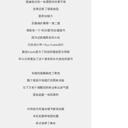
尾窗部分的一体透明件效果不错
完美还原了溜背造型
面积也够大
后备箱内看得一清二楚
里面有一个“听诊器”的彩蛋细节
因为这款模具由风火轮
已故设计师—Ryu Asada设计
据说Asada是为了向他的癌症医生致敬
所以才特意加了这个很有职业代表性的细节
车尾的尾翼刷成了黑色
整个尾部只有尾灯的简单涂装
左下方有个很醒目的单边单出排气管
是由底盘一体压铸的
内饰部分的基本细节都有刻画
车轮轮毂带电镀轮圈
样式参照了真车