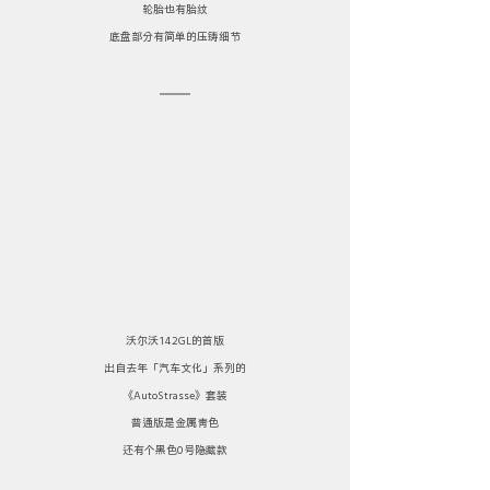
轮胎也有胎纹
底盘部分有简单的压铸细节
沃尔沃142GL的首版
出自去年「汽车文化」系列的
《AutoStrasse》套装
普通版是金属青色
还有个黑色0号隐藏款