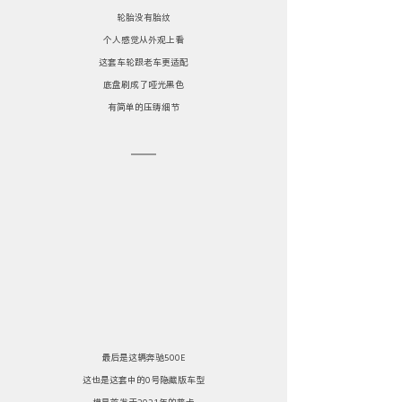
轮胎没有胎纹
个人感觉从外观上看
这套车轮跟老车更适配
底盘刷成了哑光黑色
有简单的压铸细节
最后是这辆奔驰500E
这也是这套中的0号隐藏版车型
模具首发于2021年的普卡