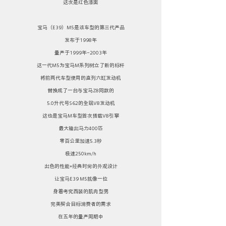
这次是红色漆面
宝马（E39）M5是该车型的第三代产品
发布于1998年
量产于1999年-2003年
这一代M5为宝马M系列树立了新的标杆
将前两代车型使用的直列六缸发动机
替换成了一台与宝马Z8同款的
5.0升代号S62的全铝V8发动机
这也是宝马M车型首次搭载V8引擎
最大输出马力400匹
零百公里加速5.3秒
极速250km/h
出色的性能+经典时尚的外观设计
让宝马E39 M5就像一位
身着考究西装的肌肉型男
完美契合目标消费者的需求
在五年的量产周期中