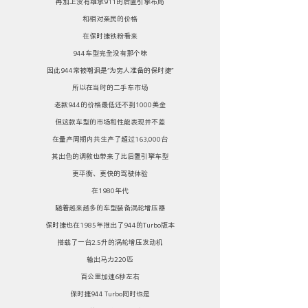
再加上没有继承911的后置引擎布局
和相对亲民的价格
在保时捷铁粉看来
944车型完全没有那个味
因此944常被嘲讽是“为穷人准备的保时捷”
所以在当时的二手车市场
老款944的价格最低还不到1000美金
但这款车型的市场和性能表现并不差
在量产周期内共生产了超过163,000台
其出色的调教也带来了比后置引擎车型
更平衡、更快的驾驶体验
在1980年代
随着越来越多的车型装备涡轮增压器
保时捷也在1985年推出了944的Turbo版本
搭载了一台2.5升的涡轮增压发动机
输出马力220匹
百公里加速6秒左右
保时捷944 Turbo同时也是