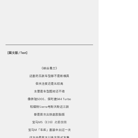
【
图文版 / Text
】
《峡谷勇士》
这套的五款车型都不是新模具
但关注度还是比较高
主要是车型题材还不错
像奔驰500E、保时捷944 Turbo
和福特Sierra考斯沃斯这三款
都是首次出铁底胶胎版
宝马M5（E39）之前仅在
宝马M「车库」套装中出过一次
这次也是首次以单车形式发售