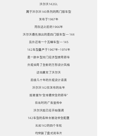
沃尔沃142GL
属于沃尔沃140系列的两门版车型
发布于1967年
而在这之前的1966年
沃尔沃最先推出的是四门版车型 — 144
另外还有一个瓦罐车型 — 145
142车型量产于1967年-1974年
是一款中型双门经济型家用轿车
外观采用了全新的方形设计风格
这也奠定了沃尔沃
后续几十年的外观设计语言
沃尔沃142在发布的当年
就被誉为“全球最安全的轿车”
在当时的广告宣传中
沃尔沃就已经开始强调
142车型的各种主被动安全配置
比如142的四个车轮
均安装了盘式刹车片