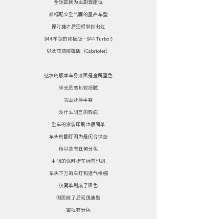
全球首款为主副驾座位
都标配安全气囊的量产车型
保时捷之后还相继推出过
944车型的终极版—944 Turbo S
以及软顶敞篷版（Cabriolet）
这次的版本车身漆面是金属蓝色
珠光质感比较细腻
表面还算平整
没什么明显的瑕疵
全车的涂装印刷也很简单
车头的翻灯因为是闭合状态
所以没有任何分色
中间的保时捷车标有印刷
车头下方的车灯和进气格栅
仅简单刷成了黑色
侧面做了后视镜造型
窗框有分色