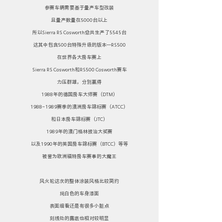
参赛车辆需要基于量产车型改装
且量产数量在5000台以上
所以Sierra RS Cosworth总共生产了5545台
这其中包含500台特殊升级的版本—RS500
在世界各大房车赛上
Sierra RS Cosworth和RS500 Cosworth赛车
力压群雄，分别赢得
1988年的德国房车大师赛（DTM）
1988-1989赛季的澳洲房车锦标赛（ATCC）
和日本房车锦标赛（JTC）
1989年的澳门格林披治大奖赛
以及1990年的英国房车锦标赛（BTCC）等等
被誉为欧洲福特房车赛事的大魔王
风火轮这次的整体涂装风格比较简约
纯白色的车身漆面
表面细看还是有很多小脏点
刻线处的露底也相对较明显