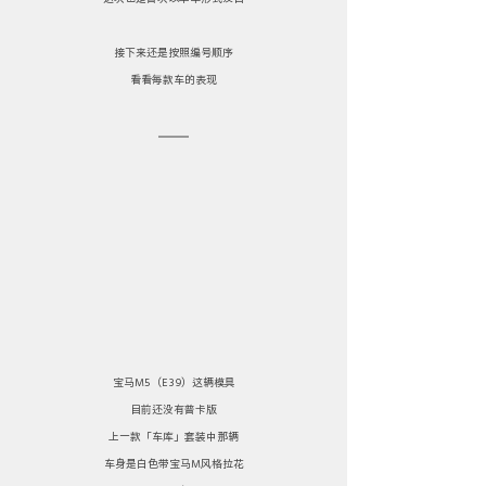
接下来还是按照编号顺序
看看每款车的表现
宝马M5（E39）这辆模具
目前还没有普卡版
上一款「车库」套装中那辆
车身是白色带宝马M风格拉花