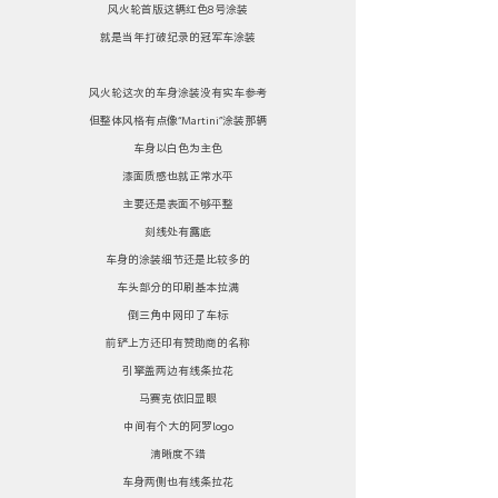
风火轮首版这辆红色8号涂装
就是当年打破纪录的冠军车涂装
风火轮这次的车身涂装没有实车参考
但整体风格有点像“Martini”涂装那辆
车身以白色为主色
漆面质感也就正常水平
主要还是表面不够平整
刻线处有露底
车身的涂装细节还是比较多的
车头部分的印刷基本拉满
倒三角中网印了车标
前铲上方还印有赞助商的名称
引擎盖两边有线条拉花
马赛克依旧显眼
中间有个大的阿罗logo
清晰度不错
车身两侧也有线条拉花