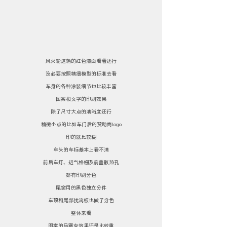
风火轮这辆的红色漆面看着还行
没必要按照精细模型的标准去看
车身的各种涂装细节也比较丰富
图案和文字的印刷效果
除了尺寸大点的清晰度还行
稍微小点的比如车门后的赞助商logo
印的就比较糊
车头的车标基本上看不清
前后车灯、进气格栅及前盖散热孔
都有印刷分色
尾窗用的黑色独立分件
车顶和尾部扰流板也做了分色
整体来看
图案的马赛克效果还是比较重