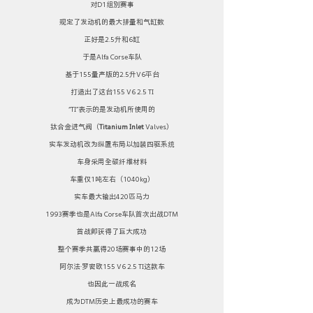
对D1组别赛事
规定了发动机的最大排量和气缸数
正好是2.5升和6缸
于是Alfa Corse车队
基于155量产版的2.5升V6平台
打造出了这台155 V6 2.5 TI
“TI”表示的是发动机所使用的
钛合金进气阀（
Titanium Inlet
 Valves）
实车发动机改为纵置布局以加装四驱系统
车身采用全碳纤维材料
车重仅1吨左右（1040kg）
实车最大输出420匹马力
1993赛季也是Alfa Corse车队首次出战DTM
首战即获得了巨大成功
整个赛季共赢得20场赛事中的12场
阿尔法·罗密欧155 V6 2.5 TI这款车
也因此一战成名
成为DTM历史上最成功的赛车