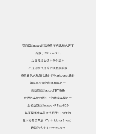
蓝旗亚Stratos这款模具年代比较久远了
首版于2002年推出
之后陆续出过十多个版本
不过这次也是首个铁底胶胎版
模具由风火轮知名设计师Mark Jones设计
算是风火轮的经典模具之一
而蓝旗亚Stratos同样也是
世界汽车拉力赛史上的传奇车型之一
全名蓝旗亚Stratos HF Tipo 829
其原型概念车首次亮相于1970年的
意大利都灵车展（Turin Motor Show）
最初的名字叫Stratos Zero