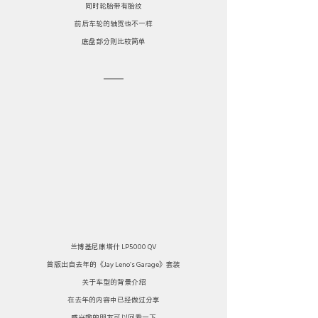
同时轮胎带有胎纹
前后车轮的轴宽也不一样
底盘部分则比较简单
兰博基尼康塔什 LP5000 QV
首版出自去年的《Jay Leno’s Garage》套装
关于车型的背景介绍
在去年的内容中已经做过分享
感兴趣的朋友可以回看一下