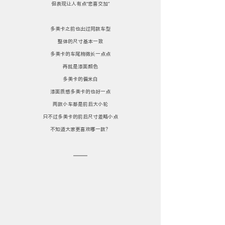
但表现让人有点“悲喜交加”
多美卡之前也出过同款车型
整体的尺寸基本一致
多美卡的车尾稍微长一点点
再就是漆面颜色
多美卡的偏米白
漆面质感多美卡的也好一点
两款小车都是前后大小轮
只不过多美卡的前后尺寸差略小点
不知道大家更喜欢哪一款？