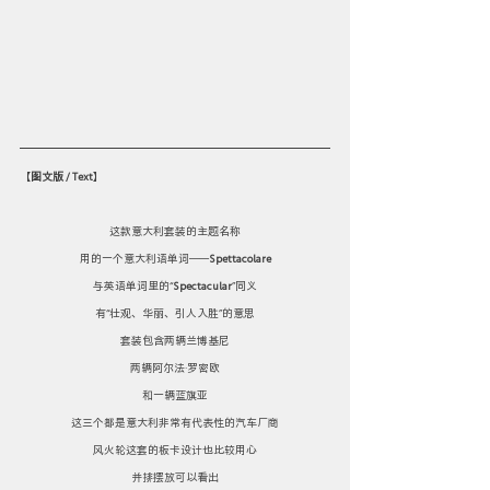
【
图文版 / Text
】
这款意大利套装的主题名称
用的一个意大利语单词——
Spettacolare
与英语单词里的“
Spectacular
”同义
有“壮观、华丽、引人入胜”的意思
套装包含两辆兰博基尼
两辆阿尔法·罗密欧
和一辆蓝旗亚
这三个都是意大利非常有代表性的汽车厂商
风火轮这套的板卡设计也比较用心
并排摆放可以看出