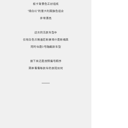
板卡背景色正好组成
“绿白红”的意大利国旗色组合
非常漂亮
这次的五款车型中
仅有白色兰博基尼新康塔什是新模具
同时也是0号隐藏款车型
接下来还是按照编号顺序
简单看看每款车的表现如何