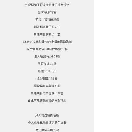
外观延续了很多康塔什的经典设计
包括“楔形”车身
简洁、锋利的线条
以及标志性的剪刀门
新康塔什搭载了一套
6.5升V12发动机+48V电机的混动系统
与兰博基尼Sián的动力配置一样
最大输出马力803匹
零百加速2.8秒
极速355km/h
全球限量112台
据说早在车型发布前
新康塔什的产能就已售罄
由此可见超跑市场的夸张程度
风火轮这辆白色版
个人感觉比隐藏版的黑色好看
更还原实车的外观