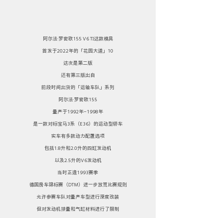
阿尔法·罗密欧155 V6 TI这款模具
首发于2022年的「花园大道」10
这次是第二版
还有第三版出自
前段时间出货的「运输车队」系列
阿尔法·罗密欧155
量产于1992年-1998年
是一款对标宝马3系（E36）的运动型轿车
实车有多款动力配置选项
包括1.8升和2.0升的四缸发动机
以及2.5升的V6发动机
当时正逢1993赛季
德国房车锦标赛（DTM）进一步放宽比赛规则
允许参赛车队对量产车型进行深度改装
但对发动机排量和气缸材料进行了限制