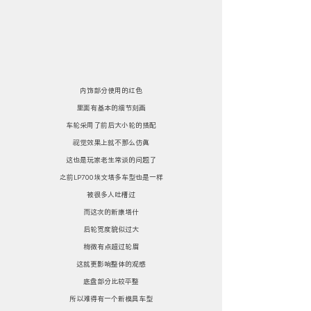
内饰部分使用的红色
里面有基本的细节刻画
车轮采用了前后大小轮的搭配
视觉效果上就不那么仿真
这也是玩家老生常谈的问题了
之前LP700埃文塔多车型也是一样
被很多人吐槽过
而这次的新康塔什
后轮宽度貌似过大
稍微有点超过轮眉
这就更影响整体的观感
底盘部分比较平整
所以难得有一个新模具车型