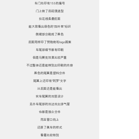
车门处印有155的编号
门上做了后视镜造型
拉花线条最前面
能大致看出绿色的“四叶草”标识
侧裙部分刷成了黑色
后面同样印了赞助商和logo图案
车尾部细节都有印刷
但是马赛克效果比较严重
不过整体还是能辨别出印刷的内容
黑色的尾翼是塑料分件
尾翼上还印有“阿罗”文字
从后面还是能看出
实车尾翼的双层设计
另外车尾部的双边双出排气管
也都是独立分件
而且管口向上
还原了真车的样式
看着比较特别