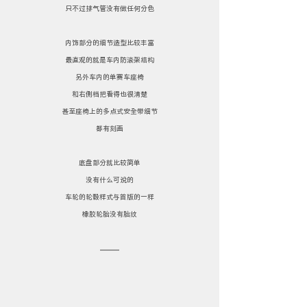
只不过排气管没有做任何分色
内饰部分的细节造型比较丰富
最直观的就是车内防滚架结构
另外车内的单赛车座椅
和右侧档把看得也很清楚
甚至座椅上的多点式安全带细节
都有刻画
底盘部分就比较简单
没有什么可说的
车轮的轮毂样式与首版的一样
橡胶轮胎没有胎纹