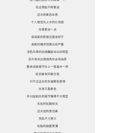
在这里就不再复述
这次的黄色车身
个人感觉比上次的红色版
效果更好一点
但漆面的质感还是老样子
表面的橘皮现象比较严重
浅色车身的刻线露底也比较明显
另外有些边缘棱角处会有杂质
整体涂装细节与上一版基本一样
前后都有印刷分色
只不过这次的车窗颜色更深
内饰又是黑色
所以座舱内的细节看得不太明显
车轮的轮毂样式
这次选的更仿真
而且尺寸更大
轮胎的胎壁更薄