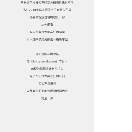
车头进气格栅和车尾部分的模具设计不同
另外2018年马来西亚产的磨砂灰色版
则与最新版这辆的模具一致
从外观看
车头没有拉力赛车灯的造型
所以这款模具更像是公路版车型
另外这款车的涂装
与《Jay Leno’s Garage》节目中
出现的那辆涂装非常相似
除了车头拉力赛车灯的区别
包括车身编号
以及有些图案的位置和倾斜角度
完全一致