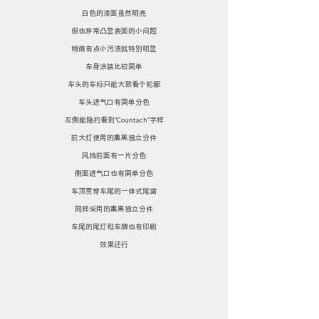
白色的漆面虽然明亮
但也非常凸显表面的小问题
稍微有点小污渍就特别明显
车身涂装比较简单
车头的车标只能大致看个轮廓
车头进气口有简单分色
左侧能隐约看到“Countach”字样
前大灯使用的熏黑独立分件
风挡前面有一片分色
侧面进气口也有简单分色
车顶贯穿车尾的一体式尾窗
同样采用的熏黑独立分件
车尾的尾灯和车牌也有印刷
效果还行