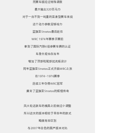
而赛车版经过特殊调教
最大输出320匹马力
对于一台不到一吨重的紧凑型赛车来说
这个动力参数足够给力
蓝旗亚Stratos最后赶在
WRC 1974年赛季开赛前
拿到了国际汽联4组参赛车辆的认证
车身外观也在当年
增加了顶部和尾部扰流板设计
同年蓝旗亚Stratos正式开启WRC之旅
在1974-1976赛季
连续三年夺得WRC冠军
奠定了蓝旗亚Stratos的辉煌传奇
风火轮这款车的模具之前做过小调整
所以这次的版本相较于早些年的款式
略微有些区别
与2007年白色的国产版本对比