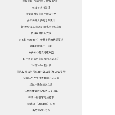
车身采用了科幻前卫的“楔形”设计
在当年惊艳全场
尽管在后来的量产版设计中
并未保留太多概念车设计
但“楔形”车头和Stratos名号得以保留
按照当时国际汽联
对4组（Group 4）参赛车辆的认证要求
蓝旗亚需要在一年内
生产500辆公路版车型
由于当时选用的法拉利Dino上的
2.4升V6中置引擎
而恩佐·法拉利虽然当时答应提供500台引擎
但实际生产交付进度却不尽人意
经过一系列谈判之后
法拉利才最终妥协确认了订单
在法拉利引擎的加持下
公路版（Stradale）车型
拥有190匹马力