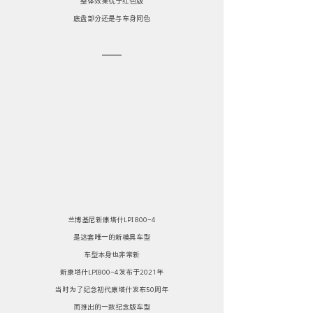
整体效果优于红色版
底盘部分还是与车身同色
兰博基尼新康塔什LPI 800-4
是这套唯一的新模具车型
车型本身也非常新
新康塔什LPI800-4发布于2021年
当时为了纪念初代康塔什发布50周年
而推出的一款纪念版车型