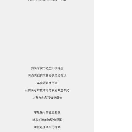
弧面车窗的造型比较特别
有点类似柯尼赛格的风挡形状
车窗透明度不错
从前面可以较清晰的看到双座布局
以及方向盘和档把细节
车轮采用的金色轮毂
橡胶轮胎的胎壁也很厚
比较还原真车的样式