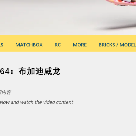
LS
MATCHBOX
RC
MORE
BRICKS / MODEL
1/64：布加迪威龙
内容 
 below and watch the video content