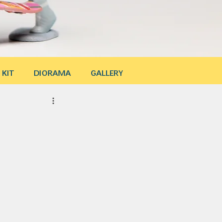
 KIT
DIORAMA
GALLERY