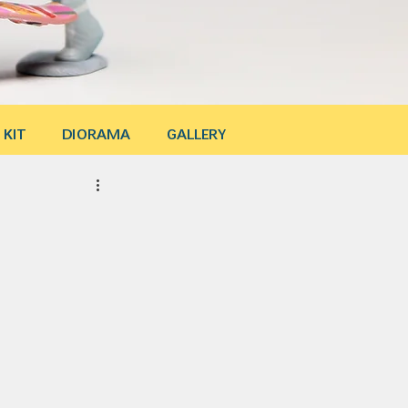
 KIT
DIORAMA
GALLERY