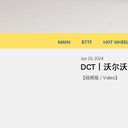
MAIN
BTTF
HOT WHEE
Jun 20, 2024
DCT｜沃尔沃 V
【视频版 / Video】