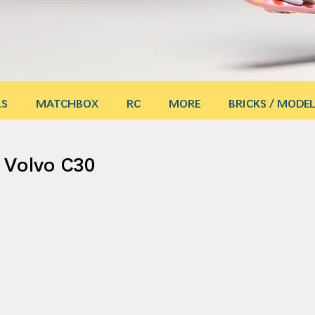
LS
MATCHBOX
RC
MORE
BRICKS / MODEL
olvo C30