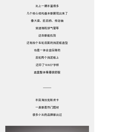
比上一辆丰富得多
几个核心结构基本都展现出来了
像大梁、前后桥、传动轴
变速箱和排气管等
这些都能找到
还有四个车轮后面的挡泥板造型
也是一体合金压铸的
后轮两个挡泥板上
还印了“4WD”字样
底盘整体看着很舒服
丰田海拉克斯皮卡
一直都是热门题材
很多小比例品牌都出过