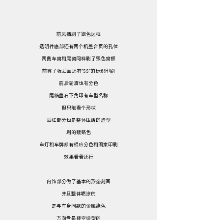
前风挡刷了银色边框
透明件底部还有两个机盖合页的孔位
两侧车窗和尾窗同样刷了银色窗框
前翼子板后面还有“SS”的标识印刷
前后轮眉也有分色
尾箱盖右下角印有车型名称
但只能看个形状
后杠部分也是整体压铸的造型
刷的镀铬色
车灯和车牌都有相应分色和图案印刷
效果看着还行
内饰部分做了基本的形态刻画
并且整体喷涂的
是与车身同款的金属绿色
方向盘是镂空造型的