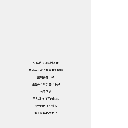
引擎盖部分是活动件
并且与车身的契合度和缝隙
控制得都不错
机盖开合的手感也很好
有阻尼感
可以保持打开的状态
开合的角度也够大
差不多有45度角了