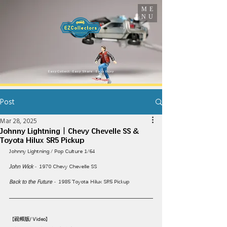
ME
NU
​Easy Collect · Easy Share · Easy Enjoy
Post
Mar 28, 2025
Johnny Lightning｜Chevy Chevelle SS &
Toyota Hilux SR5 Pickup
Johnny Lightning / Pop Culture 1/64
John Wick
 - 1970 Chevy Chevelle SS
Back to the Future
 - 1985 Toyota Hilux SR5 Pickup
【
视频版/ Video
】