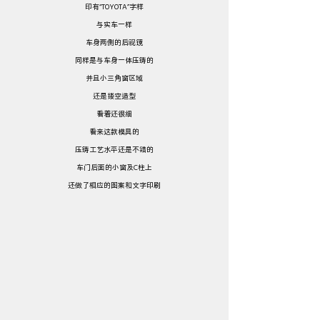
印有“TOYOTA”字样
与实车一样
车身两侧的后视镜
同样是与车身一体压铸的
并且小三角窗区域
还是镂空造型
看着还很细
看来这款模具的
压铸工艺水平还是不错的
车门后面的小窗及C柱上
还做了相应的图案和文字印刷