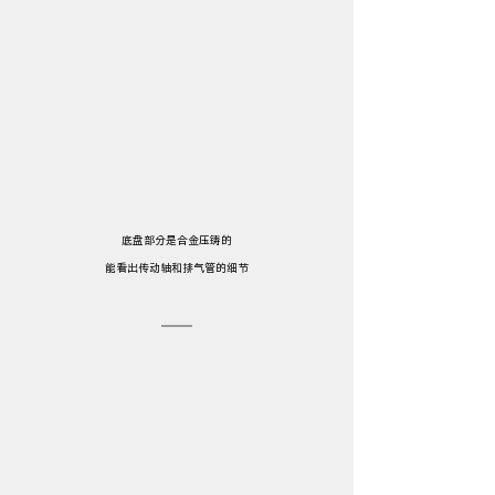
底盘部分是合金压铸的
能看出传动轴和排气管的细节