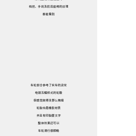
档把、手刹及前后座椅的纹理
都能看到
车轮部分参考了实车的设定
电镀五幅样式的轮毂
但感觉做得没那么精细
轮胎也是橡胶材质
并且有印胎壁文字
整体效果还可以
车轮滑行很顺畅