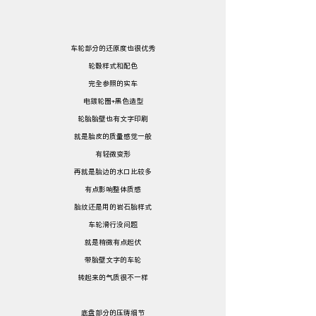
车轮部分的还原度也很优秀
轮毂样式和配色
完全参照的实车
电镀轮圈+黑色造型
轮胎胎壁也有文字印刷
就是胎皮的质量感觉一般
有轻微变形
再就是胎边的水口比较多
有点影响整体质感
胎纹还是用的岩石胎样式
车轮滑行没问题
就是稍微有点起伏
带胎壁文字的车轮
转起来的气质很不一样
底盘部分的压铸细节