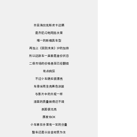
丰田海拉克斯皮卡这辆
是乔尼闪电同批次里
唯一的新模具车型
再加上《回到未来》IP的加持
所以这款车一直都是溢价状态
二级市场的价格甚至已经翻倍
有点疯狂
不过小车确实很漂亮
车身采用全亮黑色涂装
与影片中的外观一样
漆面的质量做得还不错
表面很光亮
厚度也OK
小车拿在手里有一定的分量
整车还是以合金材质为主