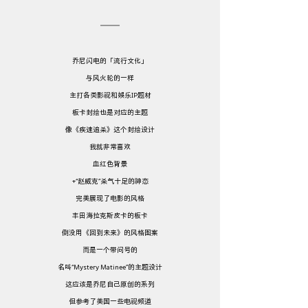
乔尼闪电的「流行文化」
与风火轮的一样
主打各类影视和娱乐IP题材
板卡封绘也是对应的主题
像《疾速追杀》这个封绘设计
我就非常喜欢
血红色背景
+“赵威克”杀气十足的神态
完美展现了电影的风格
丰田海拉克斯皮卡的板卡
倒没用《回到未来》的风格图案
而是一个带问号的
名叫“Mystery Matinee”的主题设计
这应该是乔尼自己原创的系列
但参考了美国一些电视频道