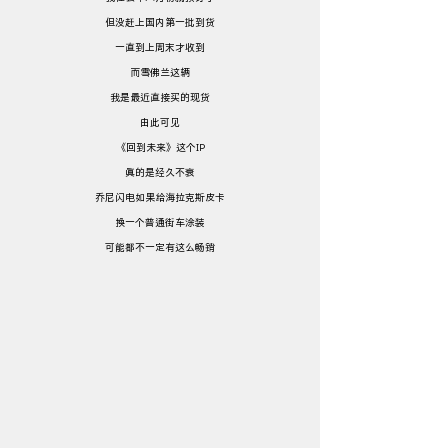
但没赶上国内第一批到货
一直到上周末才收到
而雪佛兰这辆
我是最近直接买的现货
由此可见
《回到未来》这个IP
真的是经久不衰
乔尼闪电如果给海拉克斯皮卡
换一个普通街车涂装
可能都不一定有这么畅销