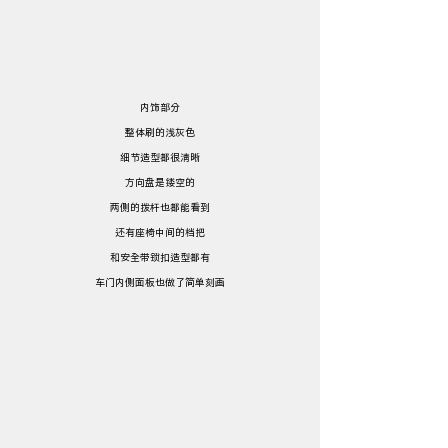
内饰部分
整体刷的浅灰色
细节造型都很清晰
方向盘是镂空的
两侧的拨杆也都能看到
还有座椅中间的档把
和安全带锁扣造型都有
车门内侧面板也做了简单刻画