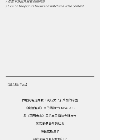
/ 点击下方图片观看视频内容 
/ Click on the picture below and watch the video content
【图文版/ Text】
乔尼闪电这两款「流行文化」系列的车型
《疾速追杀》中的雪佛兰Chevelle SS
和《回到未来》里的丰田海拉克斯皮卡
其实都是去年的批次
海拉克斯皮卡
我在去年八月份就预订了