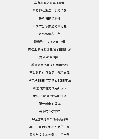
车身和底盘都是压铸的
前后护杠及后斗的龙门架
是单独的塑料件
车头大灯依然是简单分色
进气格栅右上角
能看到“TOYOTA”的字母
前杠上的探照灯也做了图案印刷
并且带“KC”字样
看来这里也拿了厂商的授权
不过影片中只有第三部的末尾
马丁从1885年穿越回1985年后
驾驶的那辆海拉克斯皮卡
才装了带“KC”字样的灯罩
第一部中的版本
并不带“KC”字样
但明显带灯罩的版本更好看
再下方中间是加州车牌的印刷
图案与文字均与影片中的一致