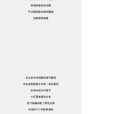
但漆面感觉有点厚
不过侧面肌肉感的腰线
刻画得很清楚
车头部分有完整的细节展现
并且造型都是与车壳一体压铸的
没有任何分件细节
大灯简单刷的白色
进气格栅也刷了银色边框
中间的“SS”字母很清晰