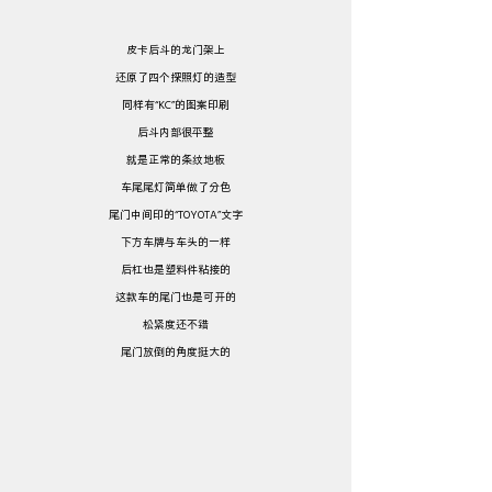
皮卡后斗的龙门架上
还原了四个探照灯的造型
同样有“KC”的图案印刷
后斗内部很平整
就是正常的条纹地板
车尾尾灯简单做了分色
尾门中间印的“TOYOTA”文字
下方车牌与车头的一样
后杠也是塑料件粘接的
这款车的尾门也是可开的
松紧度还不错
尾门放倒的角度挺大的