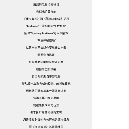
播出的电影点播栏目
类似我们国内的
《佳片有约》和《第10放映室》这种
“Matinee”一般指的是“午后剧场”
所以“Mystery Matinee”可以理解为
“午后神秘剧场”
就是事先不告诉你要放什么电影
需要你自己猜
可能乔尼闪电就是想让玩家
根据车型和涂装
自己判断出自哪部电影
所以板卡上没有任何相关IP的授权信息
但熟悉的玩家基本一眼就能认出
这算不算一种完美的
规避版权成本的玩法
但丰田厂商的授权肯定有
只是没找到任何有关环球的版权信息
而《疾速追杀》这款雪佛兰