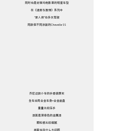
同时也是好莱坞电影里的明星车型
在《速度与激情》系列中
“家人侠”也多次驾驶
同款但不同涂装的Chevelle SS
乔尼这款小车的手感很厚实
全车采用合金车身+合金底盘
重量比较压手
漆面是深绿色的金属漆
颗粒感比较细腻
表面也没什么大问题