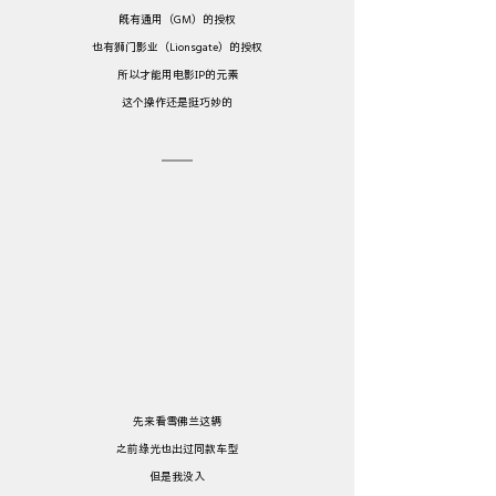
既有通用（GM）的授权
也有狮门影业（Lionsgate）的授权
所以才能用电影IP的元素
这个操作还是挺巧妙的
先来看雪佛兰这辆
之前绿光也出过同款车型
但是我没入