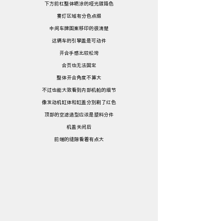
下方前杠整体喷涂的哑光镀铬色
雾灯区域有分色点缀
中间车牌图案移印的很清楚
这辆车的引擎盖是可动件
开合手感比较松垮
合页也无法固定
整体开合角度不算大
不过也能大致看到内部机舱的细节
像发动机缸体和缸盖分别刷了红色
顶部的空滤造型应该是塑料分件
机盖关闭后
前端的缝隙看着有点大