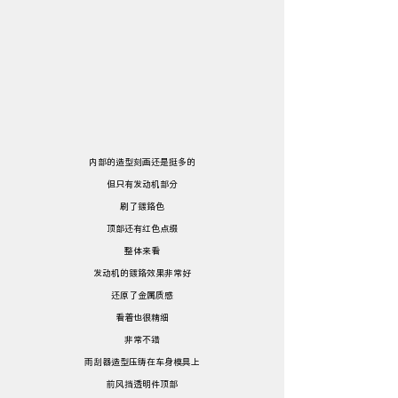
内部的造型刻画还是挺多的
但只有发动机部分
刷了镀铬色
顶部还有红色点缀
整体来看
发动机的镀铬效果非常好
还原了金属质感
看着也很精细
非常不错
雨刮器造型压铸在车身模具上
前风挡透明件顶部