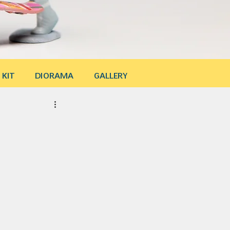
 KIT
DIORAMA
GALLERY