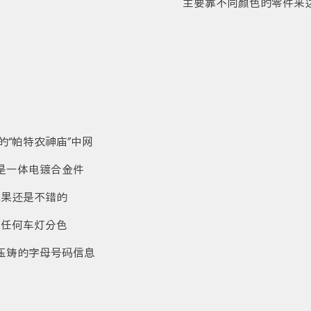
主要靠不同颜色的零件来
的“帕特农神庙”中网
是一体电镀合金件
效果还是不错的
有任何车灯分色
压铸的字母号码信息