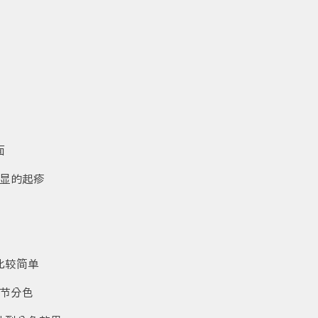
面
显的起疹
比较简单
节分色