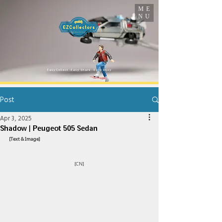
ME
NU
​Easy Collect · Easy Share · Easy Enjoy
Post
Apr 3, 2025
Shadow | Peugeot 505 Sedan
[Text & Image]
[CN]