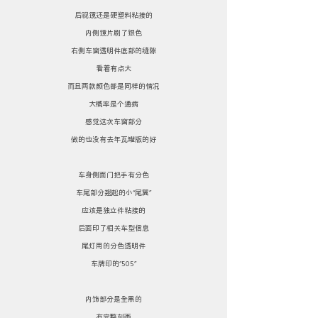
后视镜还是硬塑料粘接的
内侧镜片刷了银色
右侧车窗透明件底部的缝隙
看着有点大
而且两款颜色都是同样的情况
大概率是个通病
感觉这次车窗部分
做的也没有去年瓦罐版的好
车身侧面门把手有分色
车尾部分翘起的小“尾翼”
应该是独立件粘接的
后面印了相关车型信息
尾灯用的分色透明件
车牌印的“505”
内饰部分是全黑的
有完整刻画