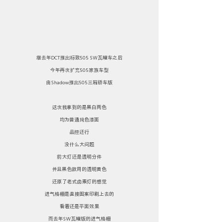
继去年DCT推出标致505 SW瓦罐车之后
今年再次扩充505家族车型
由Shadow推出505三厢轿车版
这次我拿到的是黑白两色
均为普通纯色漆面
品控还行
没什么大问题
前大灯还是透明分件
并且黑色款用的透明黄色
还原了老式卤素灯的感觉
进气格栅是直接图案印刷上去的
看着还是平面效果
而去年SW瓦罐版的进气格栅