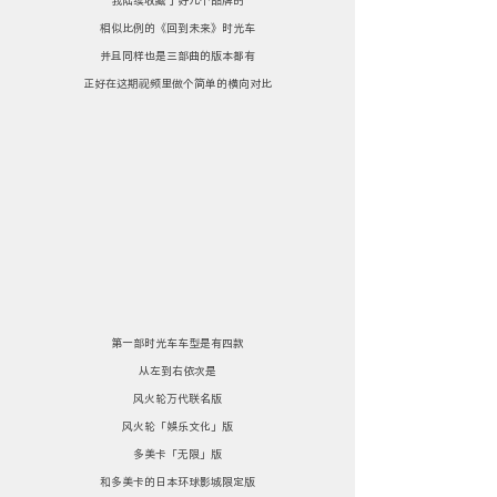
相似比例的《回到未来》时光车
并且同样也是三部曲的版本都有
正好在这期视频里做个简单的横向对比
第一部时光车车型是有四款
从左到右依次是
风火轮万代联名版
风火轮「娱乐文化」版
多美卡「无限」版
和多美卡的日本环球影城限定版