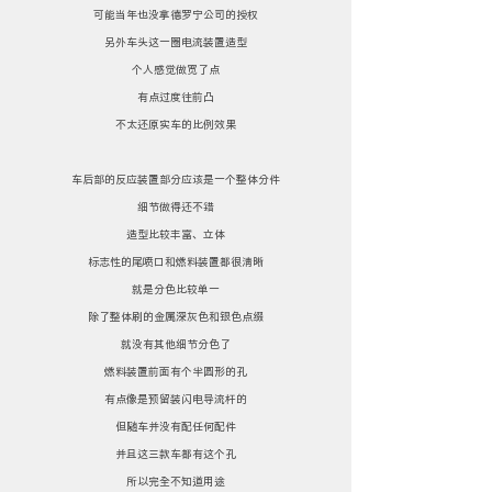
可能当年也没拿德罗宁公司的授权
另外车头这一圈电流装置造型
个人感觉做宽了点
有点过度往前凸
不太还原实车的比例效果
车后部的反应装置部分应该是一个整体分件
细节做得还不错
造型比较丰富、立体
标志性的尾喷口和燃料装置都很清晰
就是分色比较单一
除了整体刷的金属深灰色和银色点缀
就没有其他细节分色了
燃料装置前面有个半圆形的孔
有点像是预留装闪电导流杆的
但随车并没有配任何配件
并且这三款车都有这个孔
所以完全不知道用途