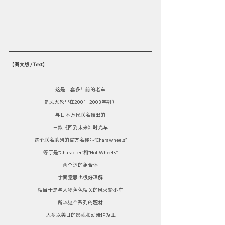
【
图文版 / Text
】
这是一套多年前的老车
是风火轮早在2001-2003年期间
与日本万代联名推出的
三款《回到未来》时光车
这个联名系列的官方名称叫“Charawheels”
等于是“Character”和“Hot Wheels”
两个词的组合体
字面意思也很好理解
相当于是与人物角色相关的风火轮小车
所以这个系列的题材
大多以美日的影视和动漫IP为主