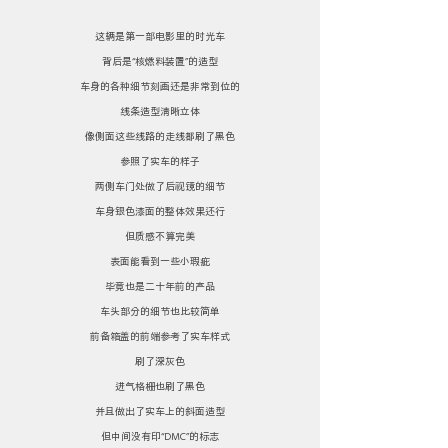
这辆是第一部电影里的时光车
背后是“核燃料装置”的造型
车身的各种细节刻画还是非常到位的
线条造型清晰立体
像侧面这些线路的走线都刷了黑色
参照了实车的样子
两侧车门处做了后视镜的细节
车身银色漆面的整体效果还行
但质感不算完美
表面能看到一些小瑕疵
毕竟也是二十年前的产品
车头部分的细节也比较简单
前备箱盖的前端参考了实车样式
刷了深灰色
进气格栅也刷了黑色
并且做出了实车上的斜面造型
但中间没有印“DMC”的标志