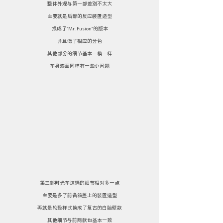
整体外观与第一部差别不太大
主要就是后部的反应装置造型
换成了“Mr. Fusion”的版本
并且做了相应的分色
其他部分的细节基本一模一样
车身漆面同样有一些小问题
第三部时光车这辆的细节相对多一点
主要是多了前备箱盖上的装置造型
再就是轮毂样式换成了复古的白胎壁款
其他细节与前两款也基本一致