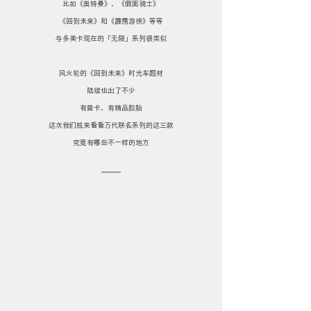
比如《奥特曼》、《假面骑士》
《回到未来》和《霹雳游侠》等等
与多美卡现在的「无限」系列很类似
风火轮的《回到未来》时光车题材
陆续也出了不少
有普卡、有精品胶胎
这次我们就来看看万代联名系列的这三款
究竟有哪些不一样的地方