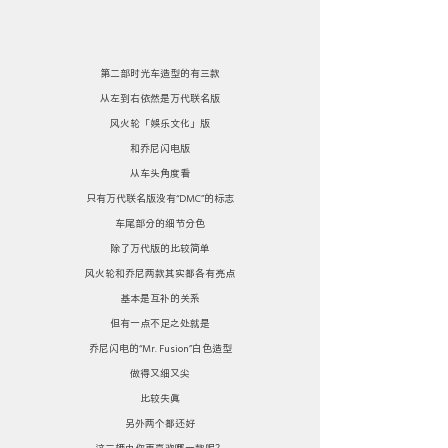
第二部时光车造型的有三款
从左到右依然是万代联名版
风火轮「娱乐文化」版
和乔尼闪电版
从车头角度看
只有万代联名版没有“DMC”的标志
车尾部分的细节分色
除了万代版的比较简单
风火轮和乔尼两款其实都各有亮点
基本是互补的关系
但有一点不足之处就是
乔尼闪电的“Mr. Fusion”白色造型
做得又细又尖
比较失真
另外两个都还好
这三辆中你更喜欢哪一款呢？