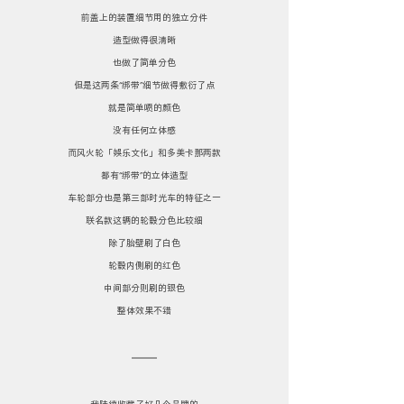
前盖上的装置细节用的独立分件
造型做得很清晰
也做了简单分色
但是这两条“绑带”细节做得敷衍了点
就是简单喷的颜色
没有任何立体感
而风火轮「娱乐文化」和多美卡那两款
都有“绑带”的立体造型
车轮部分也是第三部时光车的特征之一
联名款这辆的轮毂分色比较细
除了胎壁刷了白色
轮毂内侧刷的红色
中间部分则刷的银色
整体效果不错
我陆续收藏了好几个品牌的