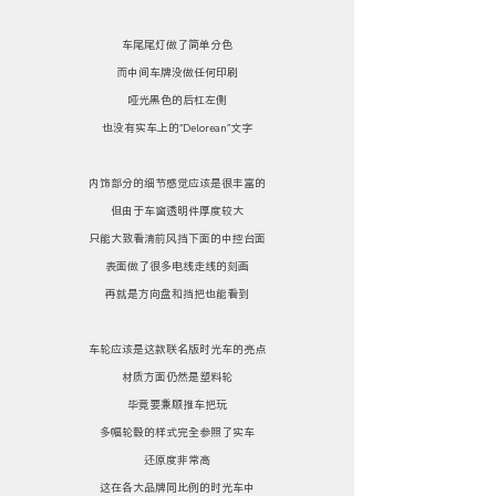
车尾尾灯做了简单分色
而中间车牌没做任何印刷
哑光黑色的后杠左侧
也没有实车上的“Delorean”文字
内饰部分的细节感觉应该是很丰富的
但由于车窗透明件厚度较大
只能大致看清前风挡下面的中控台面
表面做了很多电线走线的刻画
再就是方向盘和挡把也能看到
车轮应该是这款联名版时光车的亮点
材质方面仍然是塑料轮
毕竟要兼顾推车把玩
多幅轮毂的样式完全参照了实车
还原度非常高
这在各大品牌同比例的时光车中