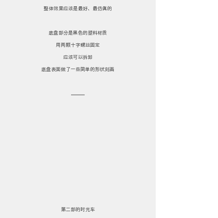
整体效果应该是最好、最仿真的
底盘部分是黑色的塑料材质
用两颗十字螺丝固定
应该可以拆卸
底盘表面做了一些简单的形状刻画
第二部的时光车