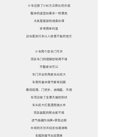
小车还原了V90方正修长的外观
整体的造型如真车一样漂亮
尤其是尾部的线条处理
非常简单利落
这也是旅行车让人欲罢不能的地方
小车两个前车门可开
而且车门的缝隙控制得不错
平整度也可以
车门开合的角度也比较大
车身的基本细节都有刻画
像后视镜、门把手、油箱盖、天线
车顶还做了全景天窗的形状
车头前大灯是透明独立件
而且装配的契合度不错
进气格栅为纯黑+银色边框
中间的沃尔沃标志也很清晰
车尾的细节比较简单