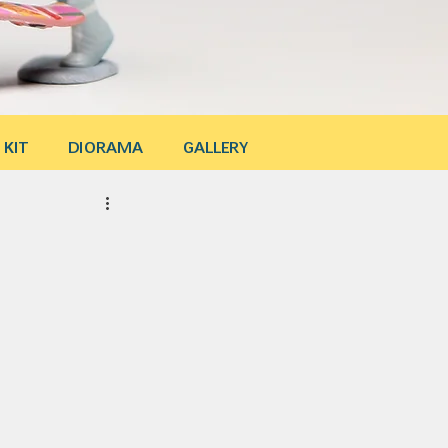
 KIT
DIORAMA
GALLERY