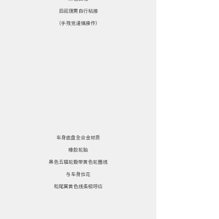
后视镜需自行粘接
（手残党谨慎操作）
车身底盘全合金材质
橡胶轮胎
黑色五辐轮毂带黄色轮圈线
与车身拉花
和尾翼黄色线条相呼应