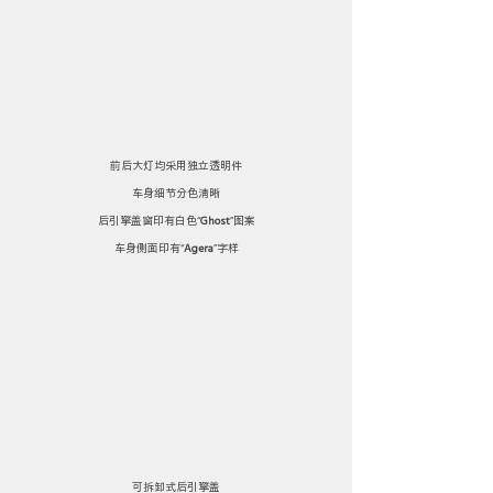
前后大灯均采用独立透明件
车身细节分色清晰
后引擎盖窗印有白色“
Ghost
”图案
车身侧面印有“
Agera
”字样
可拆卸式后引擎盖