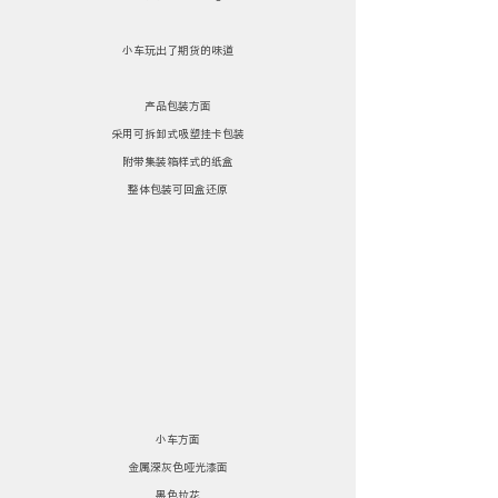
小车玩出了期货的味道
产品包装方面
采用可拆卸式吸塑挂卡包装
附带集装箱样式的纸盒
整体包装可回盒还原
小车方面
金属深灰色哑光漆面
黑色拉花