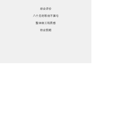
综合评价
八个月的等待不算亏
整体做工和质感
符合预期
车身细节丰富
没有粗糙廉价感
车身比例协调