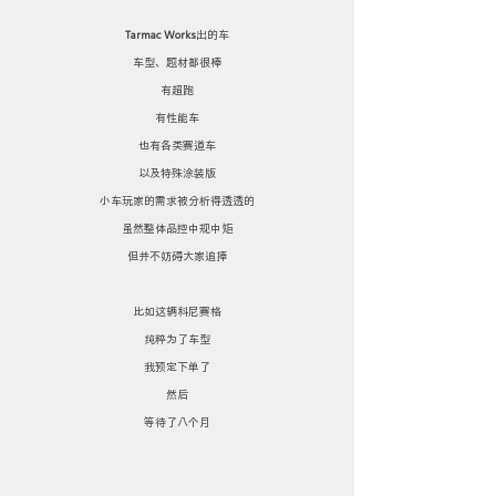
Tarmac Works
出的车
车型、题材都很棒
有超跑
有性能车
也有各类赛道车
以及特殊涂装版
小车玩家的需求被分析得透透的
虽然整体品控中规中矩
但并不妨碍大家追捧
比如这辆科尼赛格
纯粹为了车型
我预定下单了
然后
等待了八个月