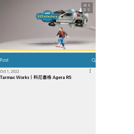
ME
NU
​Easy Collect · Easy Share · Easy Enjoy
Post
Oct 1, 2022
Tarmac Works｜科尼塞格 Agera RS