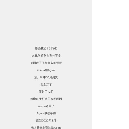
那还是2019年9月
64比例超跑车型并不多
某网店开了两款车的预定
Zonda和Agera
预计当年10月到货
我全订了
而到了12月
好像由于厂家的客观原因
Zonda退单了
Agera继续等待
直到2020年5月
我才最终拿到这款Agera