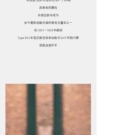
布加迪Type 50总共仅生产了65辆
其稀有的属性
也使这款车成为
如今最具收藏价值的稀有古董车之一
在1931-1935年期间
Type 50S车型还曾连续参加勒芒24小时耐力赛
但是战绩平平