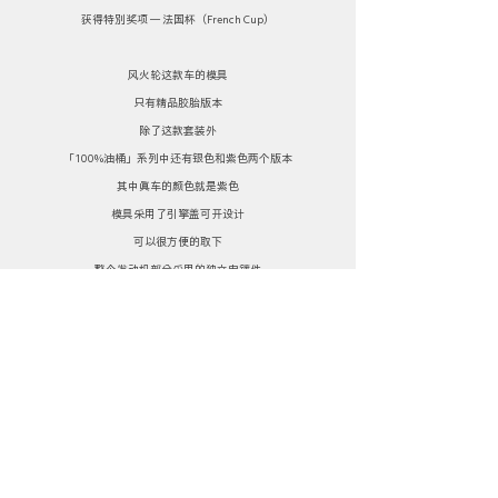
获得特别奖项 — 法国杯（French Cup）
风火轮这款车的模具
只有精品胶胎版本
除了这款套装外
「100%油桶」系列中还有银色和紫色两个版本
其中真车的颜色就是紫色
模具采用了引擎盖可开设计
可以很方便的取下
整个发动机部分采用的独立电镀件
还原的是一台V8发动机
车身采用的亮黑色漆面和银色线条装饰
显得十分简约优雅
前后的车牌样式也都是完全参照真车
车牌上的文字为波斯语数字
橘红色的内饰细节刻画得很到位
镂空式的方向盘中间还有电镀分色
以及独立的电镀档把零件