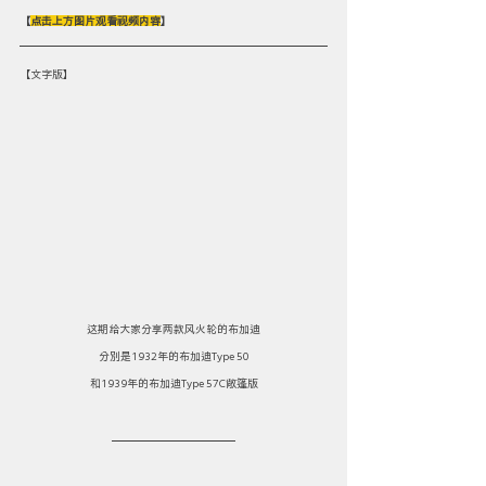
【
点击上方图片观看视频内容
】
【文字版】
这期给大家分享两款风火轮的布加迪
分别是1932年的布加迪Type 50
和1939年的布加迪Type 57C敞篷版