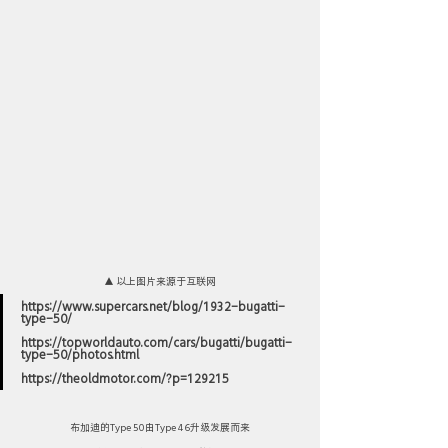
▲ 以上图片来源于互联网
https://www.supercars.net/blog/1932-bugatti-
type-50/
https://topworldauto.com/cars/bugatti/bugatti-
type-50/photos.html
https://theoldmotor.com/?p=129215
布加迪的Type 50由Type 46升级发展而来