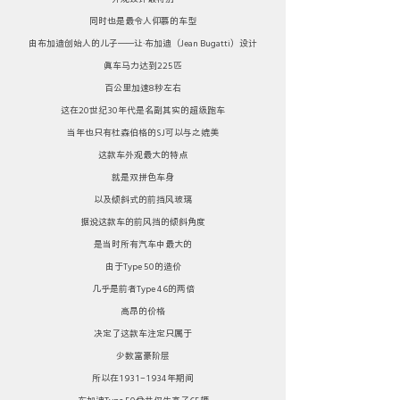
同时也是最令人仰慕的车型
由布加迪创始人的儿子——让·布加迪（Jean Bugatti）设计
真车马力达到225匹
百公里加速8秒左右
这在20世纪30年代是名副其实的超级跑车
当年也只有杜森伯格的SJ可以与之媲美
这款车外观最大的特点
就是双拼色车身
以及倾斜式的前挡风玻璃
据说这款车的前风挡的倾斜角度
是当时所有汽车中最大的
由于Type 50的造价
几乎是前者Type 46的两倍
高昂的价格
决定了这款车注定只属于
少数富豪阶层
所以在1931-1934年期间