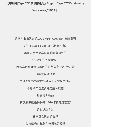
【 布加迪 Type 57C 软顶敞篷版 / Bugatti Type 57C Cabriolet by 
Vanvooren / 1939 】
这款车出自风火轮2003年的“100%”双车套装系列
名称叫“Classic Bodies”（经典车身）
套装内另一辆车就是前面有提到的
1932年的杜森伯格SJ
两款车的整体涂装都用的黑色车身+橘红色内饰
这款套装我认为
是风火轮“100%”产品线中十分罕见的搭配
不论从车型选择还是整体质感
都算得上极品
在我看来就是妥妥的“1930年代超跑套装”
通过这款套装
我能窥见风火轮曾经
在收藏类小比例车模领域的辉煌