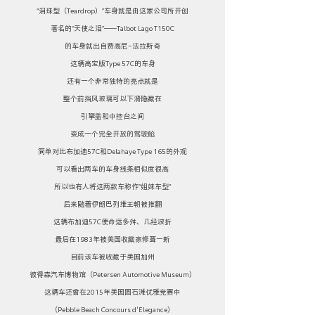
“泪珠型（Teardrop）”车身就是由这家公司所开创
著名的“天使之泪”——Talbot Lago T150C
的车身就出自费高尼-法拉斯奇
这辆高定版Type 57C的车身
还有一个非常独特的亮点就是
整个前挡风玻璃可以下滑隐藏在
引擎盖和中控台之间
变成一个完全开放的驾驶舱
简单对比布加迪57C和Delahaye Type 165的外观
可以看出两车的车身线条相似度很高
所以也有人将这两款车称作“姐妹车型”
后来随着伊朗巴列维王朝被推翻
这辆布加迪57C便命运多舛、几经波折
最后在1983年被美国收藏家修葺一新
目前该车被收藏于美国加州
彼得森汽车博物馆（Petersen Automotive Museum）
这辆车还曾在2015年美国圆石滩优雅竞赛中
（Pebble Beach Concours d'Elegance）