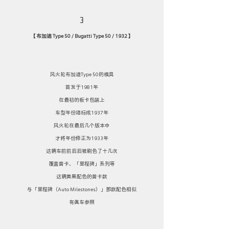
3
【 布加迪 Type 50 / Bugatti Type 50 / 1932 】
风火轮布加迪Type 50的模具
首发于1981年
在最初的板卡包装上
车型年份错标成1937年
风火轮在最后几个版本中
才将年份修正为1933年
这辆车前前后后被刷色了十几次
覆盖普卡、「里程碑」系列等
这辆黄黑配色的普卡款
与「里程碑（Auto Milestones）」那款配色相似
有真车参照