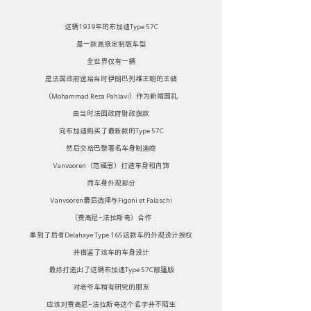
这辆1939年的布加迪Type 57C
是一款高级定制版车型
全世界仅有一辆
是法国政府送给当时伊朗巴列维王朝的王储
（Mohammad Reza Pahlavi）作为新婚国礼
由当时法国政府财政拨款
向布加迪购买了最新款的Type 57C
然后交给巴黎著名车身制造商
Vanvooren（范福恩）打造车身和内饰
而车身外观部分
Vanvooren最后选择与Figoni et Falaschi
（费高尼-法拉斯奇）合作
拿到了后者Delahaye Type 165这款车的外观设计授权
并借鉴了该车的车身设计
最终打造出了这辆布加迪Type 57C敞篷版
对老爷车稍有研究的朋友
应该对费高尼-法拉斯奇这个名字并不陌生