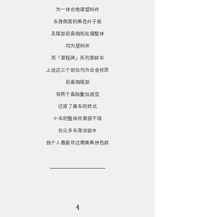
为一体式电镀塑料件
车身侧面的黑色叶子板
及尾部后备箱和轮眉整体
均为塑料件
而「里程碑」系列那款车
上述这三个部位均为合金材质
后备箱尾部
有两个备胎叠加造型
还原了真车的样式
小车的整体效果很不错
在众多车身涂装中
我个人最喜欢这辆黄黑拼色款
4