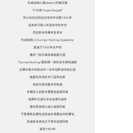
杜森伯格SJ是Model J的增压版
“S”代表“Supercharged”
风火轮标注的这台车的年份是1932年
这其实只是SJ车型发布的年份
而这款车的真实全名叫
杜森伯格 SJ Gurney-Nutting Speedster
是基于1935年生产的
最后一批杜森伯格底盘打造
“Gurney Nutting”是英国一家知名车身制造商
这辆车是为印度当时一位年轻贵族定制打造
底盘和发动机专门运到伦敦
完成车身及整车的制造
车辆完工后原本要被运送回印度
但那时正逢日本发动侵华战争
那位贵族担心战火烧到印度
于是便将这辆车运到他在美国加州的豪宅
到战争结束后才又将车运回印度
直到1959年