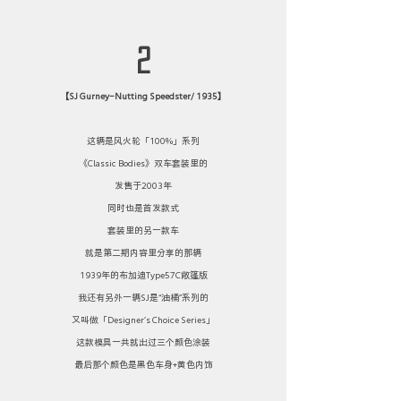
2
【SJ Gurney-Nutting Speedster/ 1935】
这辆是风火轮「100%」系列
《Classic Bodies》双车套装里的
发售于2003年
同时也是首发款式
套装里的另一款车
就是第二期内容里分享的那辆
1939年的布加迪Type57C敞篷版
我还有另外一辆SJ是“油桶”系列的
又叫做「Designer’s Choice Series」
这款模具一共就出过三个颜色涂装
最后那个颜色是黑色车身+黄色内饰