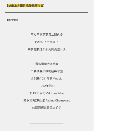
【
点击上方图片观看视频内容
】
【图文版】
不知不觉距离第二期内容
已经过去一年多了
实在抱歉这个系列断更这么久
那这期给大家分享
三款杜森伯格的经典车型
分别是1931年的Model J
1932年的SJ
和1935年的SSJ Speedster
其中SSJ这辆出自Racing Champions
前面两辆都是风火轮的