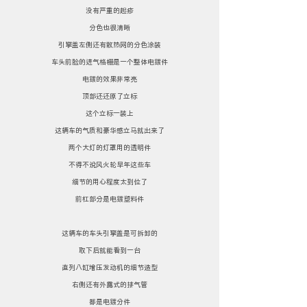
没有严重的起疹
分色也很清晰
引擎盖左侧还有散热网的分色涂装
车头前脸的进气格栅是一个整体电镀件
电镀的效果非常亮
顶部还还原了立标
这个立标一装上
这辆车的气质和豪华感立马就出来了
两个大灯的灯罩用的透明件
不得不说风火轮早年这些车
细节的用心程度太到位了
前杠部分是电镀塑料件
这辆车的车头引擎盖是可拆卸的
取下后就能看到一台
直列八缸增压发动机的细节造型
右侧还有外露式的排气管
都是电镀分件