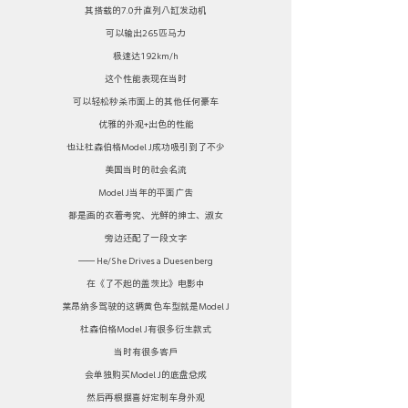
其搭载的7.0升直列八缸发动机
可以输出265匹马力
极速达192km/h
这个性能表现在当时
可以轻松秒杀市面上的其他任何豪车
优雅的外观+出色的性能
也让杜森伯格Model J成功吸引到了不少
美国当时的社会名流
Model J当年的平面广告
都是画的衣着考究、光鲜的绅士、淑女
旁边还配了一段文字
—— He/She Drives a Duesenberg
在《了不起的盖茨比》电影中
莱昂纳多驾驶的这辆黄色车型就是Model J
杜森伯格Model J有很多衍生款式
当时有很多客户
会单独购买Model J的底盘总成
然后再根据喜好定制车身外观