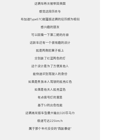
这辆车再次被带回美国
感觉这段历史与
布加迪Type57C敞篷版这辆的经历颇为相似
感兴趣的朋友
可以回看一下第二期的内容
这款车还有一个很有趣的设计
就是两侧前翼子板上
分别装了红蓝两色的灯
这个设计是为了方便其他人
能快速识别驾驶人的身份
如果是贵族本人驾驶的就亮红色
如果是他夫人就亮蓝色
有点信号灯的意思
基于SJ的出色性能
这辆高定版车型最大输出320匹马力
极速可达225km/h
属于那个年代妥妥的“西装暴徒”