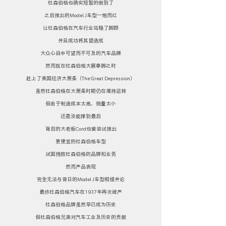
杜森伯格也确实短暂的做到了
之后推出的Model J车型一炮而红
让杜森伯格在汽车行业站稳了脚跟
并且成功将其塑造成
大众心目中可望而不可及的汽车品牌
然而就在杜森伯格大展拳脚之时
赶上了美国经济大萧条（The Great Depression）
虽然杜森伯格在大萧条时期仍在维持运转
但由于制造成本太高、销量太小
还是没能撑到最后
背后的大老板Cord也曾尝试推出
更便宜的杜森伯格车型
试图挽救杜森伯格的品牌和业务
然而产品表现
完全无法与昔日的Model J车型相提并论
最终杜森伯格汽车在1937年再次破产
杜森伯格品牌虽然早已成为历史
但杜森伯格兄弟对汽车工业及历史的贡献