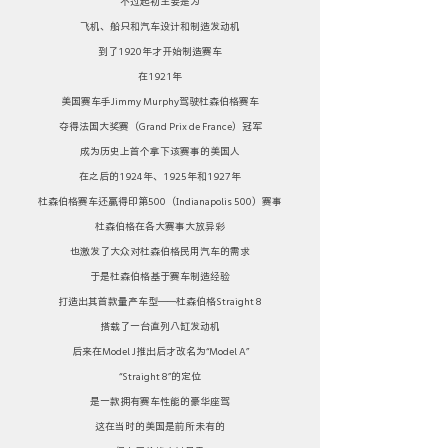
不过起初主要是为
飞机、船只和汽车设计和制造发动机
到了1920年才开始制造赛车
在1921年
美国赛车手Jimmy Murphy驾驶杜森伯格赛车
夺得法国大奖赛（Grand Prix de France）冠军
成为历史上首个拿下该赛事的美国人
在之后的1924年、1925年和1927年
杜森伯格赛车还赢得印第500（Indianapolis 500）赛事
杜森伯格在各大赛事大放异彩
也激发了大众对杜森伯格民用汽车的需求
于是杜森伯格基于赛车制造经验
打造出其首款量产车型——杜森伯格Straight 8
搭载了一台直列八缸发动机
后来在Model J推出后才改名为“Model A”
“Straight 8”的定位
是一款拥有赛车性能的豪华座驾
这在当时的美国是前所未有的