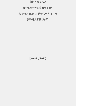
值得肯定和铭记
如今也没有一家美国汽车公司
能够再次创造杜森伯格汽车在当年的
那种速度和豪华水平
1
【Model J/ 1931】