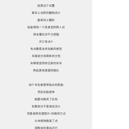
就是这个位置
真车上采用的翻转设计
盖板向上翻折
就能得到一个紧凑型的两人位
但坐着应该不太舒服
开口有点小
有点像是坐皮划艇的感觉
车尾部分有简单的分色
车牌信息同样还原的实车
再就是电镀塑料尾杠
四个车轮都是带胎纹的胶胎
而且轮胎很窄
胎壁也刷成了白色
轮毂部分不是镂空设计
而是使用的透明片+印刷的方式
立体感稍微差了点
但整体效果也还行