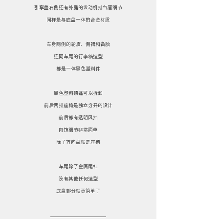
引擎盖右侧还有外露的发动机排气管细节
同样是与底盘一体的合金材质
车身两侧的轮眉、侧裙和备胎
连同车尾的行李箱造型
都是一体黑色塑料件
黑色塑料顶蓬可以拆卸
前后两排座椅是独立分开的设计
前后都有透明风挡
内饰细节非常简单
除了方向盘就是座椅
车尾除了金属尾杠
没有其他任何造型
底盘部分就更简单了