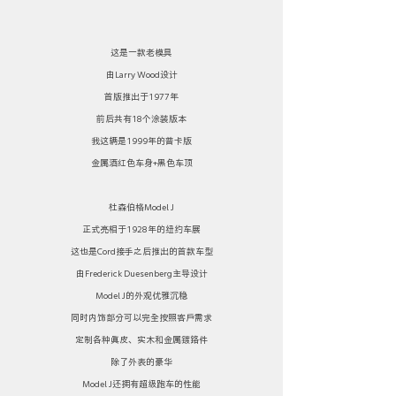
这是一款老模具
由Larry Wood设计
首版推出于1977年
前后共有18个涂装版本
我这辆是1999年的普卡版
金属酒红色车身+黑色车顶
杜森伯格Model J
正式亮相于1928年的纽约车展
这也是Cord接手之后推出的首款车型
由Frederick Duesenberg主导设计
Model J的外观优雅沉稳
同时内饰部分可以完全按照客户需求
定制各种真皮、实木和金属镀铬件
除了外表的豪华
Model J还拥有超级跑车的性能