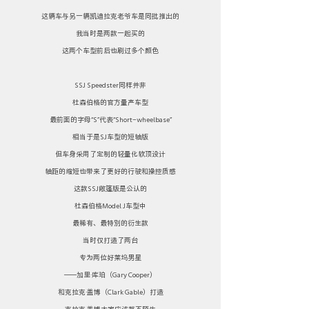
这辆车与另一辆凯迪拉克老爷车是同批推出的
我当时是两款一起买的
这两个车型前后也刷过多个颜色
SSJ Speedster同样并非
杜森伯格的官方量产车型
最前面的字母“S”代表“Short-wheelbase”
相当于是SJ车型的短轴版
但车身采用了定制的轻量化软顶设计
轴距的缩短也带来了更好的行驶和操控质感
这款SSJ敞篷版是公认的
杜森伯格Model J车型中
最稀有、最特别的衍生款
当时仅打造了两台
专为两位好莱坞男星
——加里·库珀（Gary Cooper）
和克拉克·盖博（Clark Gable）打造
克拉克·盖博大家应该都不陌生