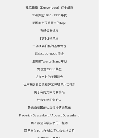
杜森伯格（Duesenberg）这个品牌
应该算是1920-1930年代
美国本土顶级豪中的Top1
有颜值有速度
同时价格昂贵
一辆杜森伯格的基本售价
都在5000-8000美金
最贵的Twenty Grand车型
售价达20000美金
这在当时的美国社会
也只有商界名流和好莱坞明星才买得起
属于名副其实的奢侈品
杜森伯格的创始人
是来自德国的杜森伯格俩亲兄弟
Frederick Duesenberg/ August Duesenberg
两人都是自学成才的工程师
两兄弟在1913年创立了杜森伯格公司