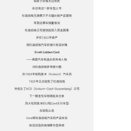
但由于价格太过昂贵
且仅有这一款车型上市
杜森伯格兄弟俩又不太擅长做产品营销
导致这辆车销量惨淡
杜森伯格公司很快就陷入资金困难
并在1922年破产
但杜森伯格汽车的潜力有目共睹
Errett Lobban Cord
——美国汽车制造业的传奇人物
对杜森伯格非常感兴趣
在1924年收购奥本（Auburn）汽车后
1925年正式收购了杜森伯格
并成立了ACD（Auburn-Cord-Duesenberg）公司
下一期老爷车特辑就来分享
风火轮的奥本852和Cord 810车型
在收购之后
Cord将杜森伯格汽车的产品定位
由运动型向高端奢华型转变