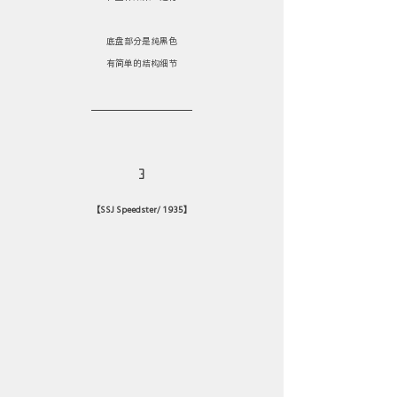
底盘部分是纯黑色
有简单的结构细节
3
【SSJ Speedster/ 1935】