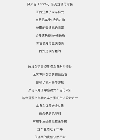
风火轮「100%」系列这辆的涂装
正好还原了实车样式
亮黑色车身+橙色内饰
使用的普通纯色漆面
另外这辆橙色+棕色版
主色使用的金属漆面
内饰是浅棕色的
流线型的外观显得车身非常修长
尤其车尾部分的线条处理
像极了私人豪华游艇
后轮采用了半隐藏式车轮的设计
这也是那个年代汽车外形的主流设计之一
车身主体是合金材质
底盘是黑色塑料
拿在手里还是比较压手的
这车虽然过了20年
但漆面的质感依然不错