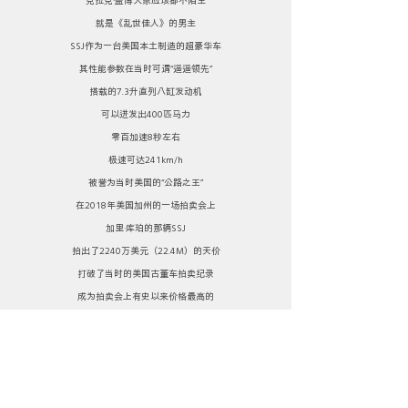
就是《乱世佳人》的男主
SSJ作为一台美国本土制造的超豪华车
其性能参数在当时可谓“遥遥领先”
搭载的7.3升直列八缸发动机
可以迸发出400匹马力
零百加速8秒左右
极速可达241km/h
被誉为当时美国的“公路之王”
在2018年美国加州的一场拍卖会上
加里·库珀的那辆SSJ
拍出了2240万美元（22.4M）的天价
打破了当时的美国古董车拍卖纪录
成为拍卖会上有史以来价格最高的
美国本土汽车
同时也是最昂贵的二战前生产的汽车
Racing Champions这款车的涂装