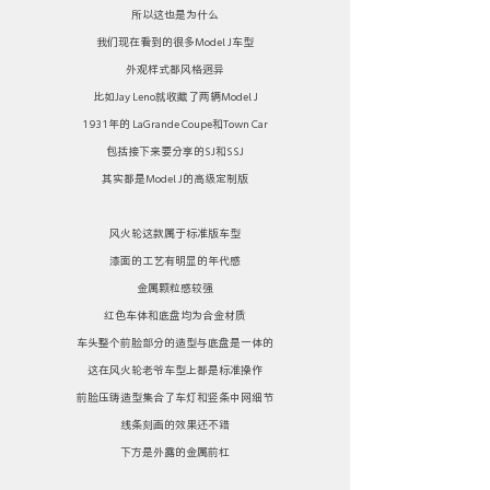
所以这也是为什么
我们现在看到的很多Model J车型
外观样式都风格迥异
比如Jay Leno就收藏了两辆Model J
1931年的 LaGrande Coupe和Town Car
包括接下来要分享的SJ和SSJ
其实都是Model J的高级定制版
风火轮这款属于标准版车型
漆面的工艺有明显的年代感
金属颗粒感较强
红色车体和底盘均为合金材质
车头整个前脸部分的造型与底盘是一体的
这在风火轮老爷车型上都是标准操作
前脸压铸造型集合了车灯和竖条中网细节
线条刻画的效果还不错
下方是外露的金属前杠