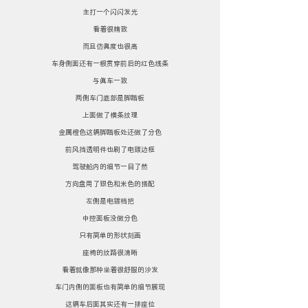
主打一个闪闪发光
看着很精致
而且仿真度也很高
车身侧面还有一根贯穿前后的红色线条
与真车一致
两侧车门底部是脚踏板
上面做了横条纹理
金属橙色这辆脚踏板处还做了分色
前风挡透明件也刷了电镀边框
驾驶舱内的细节一目了然
方向盘用了银色和米色的搭配
左侧是电镀档把
中控面板没做分色
只有简单的形状刻画
座椅的纹路很清晰
看着就像那种坐着很舒服的沙发
车门内侧的面板也有简单的细节展现
这辆车后面其实还有一排座位