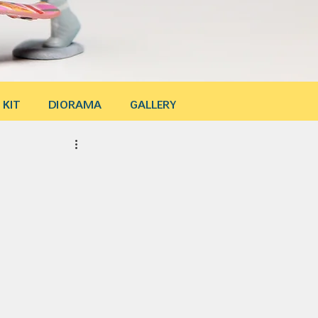
 KIT
DIORAMA
GALLERY