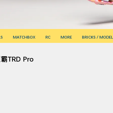
LS
MATCHBOX
RC
MORE
BRICKS / MODEL
TRD Pro