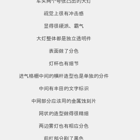
车头两个夸张凸出的大灯
视觉上很有冲击感
显得很硬派、霸气
大灯整体都是独立透明件
表面做了分色
灯杯也有细节
进气格栅中间的横杆造型也是单独的分件
中间有丰田的文字标识
中网部分应该用的金属蚀刻片
网状的造型做得很精细
两边雾灯也有相应分色
前杠部分刷了黑色