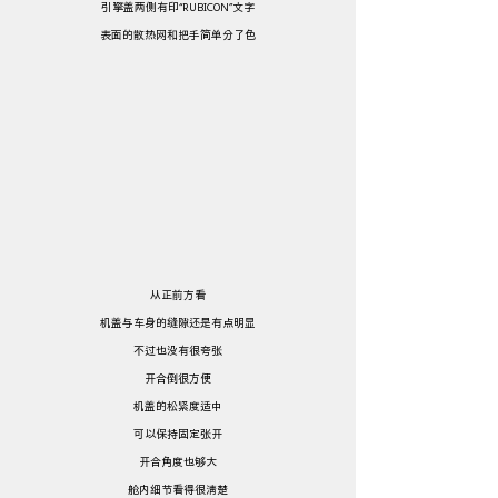
引擎盖两侧有印“RUBICON”文字
表面的散热网和把手简单分了色
从正前方看
机盖与车身的缝隙还是有点明显
不过也没有很夸张
开合倒很方便
机盖的松紧度适中
可以保持固定张开
开合角度也够大
舱内细节看得很清楚