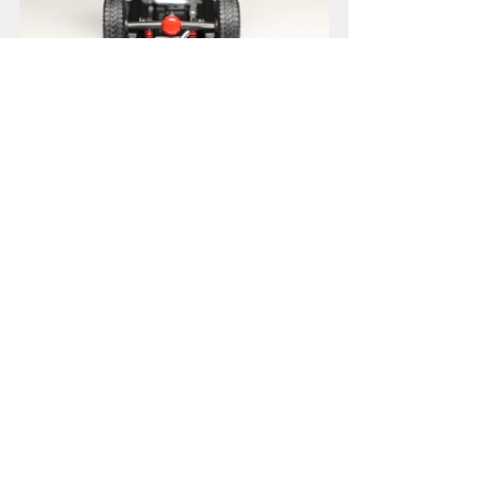
底盘部分的立体感还在
并没有因为弹簧悬挂而妥协多少
前后桥的差速壳刷了红色
传动轴都是独立活动件
变速箱造型是一体压铸的
银色排气管是单独的分色部件
整个底盘的精细度还是可以的