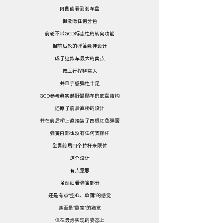
内侧能看到刹车盘
但没做任何分色
前轮不带GCD标志性的转向功能
但前后轮的弹簧悬挂设计
成了这款车最大的卖点
按压行程非常大
并且手感弹性十足
GCD参考真实越野攀爬车的底盘结构
还原了前后直桥的设计
并在前后桥上直接装了四根红色弹簧
弹簧内部也没有任何支撑杆
全靠前后四个拉杆来限位
这个设计
有点意思
虽然细看弹簧部分
还是有点“空心、单薄”的感觉
甚至是“悬空”的错觉
但在最终实现的姿态上