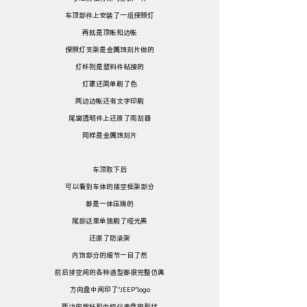
车顶部件上安装了一组探照灯
再就是顶帐和边帐
探照灯支架是金属蚀刻片做的
灯杯则是塑料件粘接的
灯罩还简单刷了色
两边边帐还有文字印刷
尾窗透明件上还原了雨刮器
同样是金属蚀刻片
车顶取下后
可以看到车体的镂空框架部分
都是一体压铸的
尾部这里单独刷了哑光黑
还原了防滚架
内饰部分的细节一目了然
前后排空间的各种造型都很完整仿真
方向盘中间印了“JEEP”logo
两边的拨杆和中控仪表盘的形状