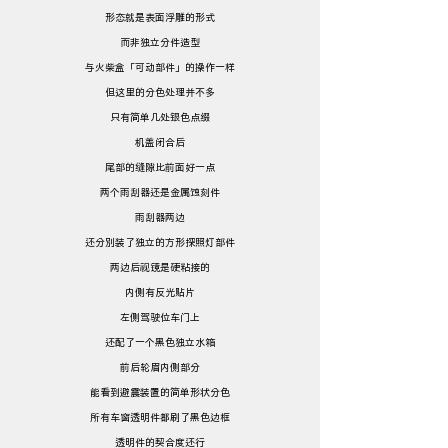
形态就是表面浮雕的形式
而非独立分件造型
与火柴盒「可动部件」的操作一样
但这里的分色处理并不多
只有简单几处银色点缀
机盖闭合后
尾部的缝隙比前面好一点
两个雨刮器还是金属蚀刻件
雨刮器两边
还分别装了独立的方形探照灯部件
两边后视镜是硬粘接的
内侧有反光贴片
左侧驾驶位车门上
还配了一个黑色独立水箱
前后轮眉内侧部分
能看到避震装置的简单形状分色
所有车窗透明件都刷了黑色边框
透明件的契合度还行