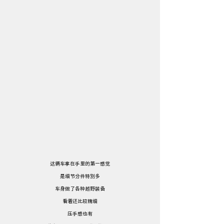
这辆车拿在手里的第一感觉
是细节分件特别多
车身做了各种越野装备
看着还比较精细
压手感也有