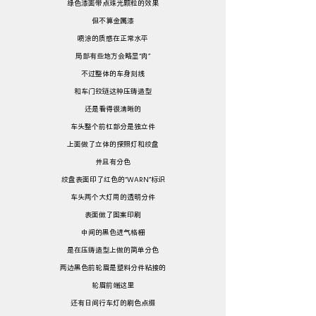
绿色漆面带点珠光颗粒的效果
但不算金属漆
喷涂的质感在正常水平
局部有些地方会略显“肉”
不过整体的车身刻线
和车门铰链这种压铸造型
还是看得很清晰的
车头整个前杠部分是独立件
上面做了立体的探照灯和绞盘
并且有分色
绞盘表面印了红色的“WARN”标识
车头两个大灯用的透明分件
表面做了图案印刷
中间的黑色进气格栅
是在压铸造型上做的简单分色
两边黑色前轮眉是塑料分件粘接的
轮眉前端这里
还有日间行车灯的刷色点缀