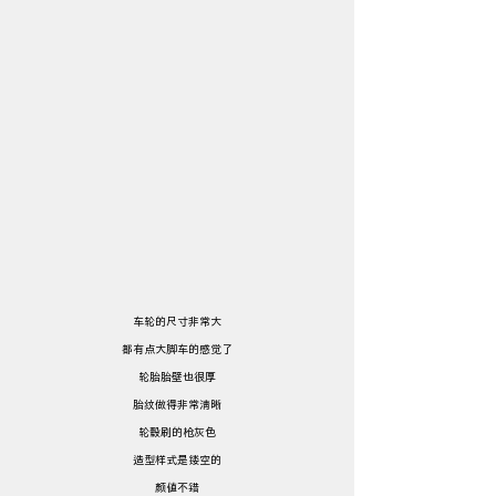
车轮的尺寸非常大
都有点大脚车的感觉了
轮胎胎壁也很厚
胎纹做得非常清晰
轮毂刷的枪灰色
造型样式是镂空的
颜值不错