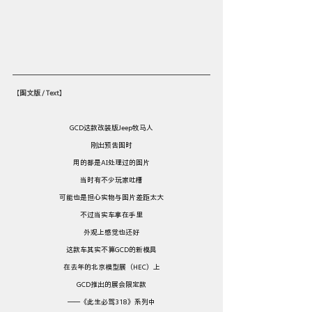
【
图文版 / Text
】
GCD这款改装版Jeep牧马人
刚出预告图时
用的都是AI处理过的图片
当时有不少玩家吐槽
可能也是担心实物与图片差距太大
不过当实车拿在手里
外观上感觉也还好
这款车其实不算GCD的新模具
在去年的北京模型展（HEC）上
GCD推出的展会限定款
——《此生必驾318》系列中