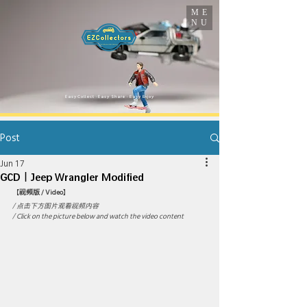
ME
NU
​Easy Collect · Easy Share · Easy Enjoy
Post
Jun 17
GCD｜Jeep Wrangler Modified
【
视频版 / Video
】
/ 点击下方图片观看视频内容
/ Click on the picture below and watch the video content