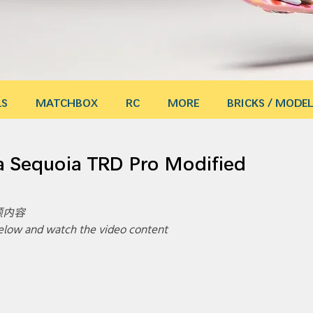
LS
MATCHBOX
RC
MORE
BRICKS / MODEL
Sequoia TRD Pro Modified
频内容
 below and watch the video content