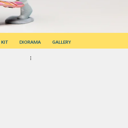
 KIT
DIORAMA
GALLERY