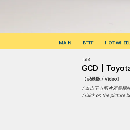
MAIN
BTTF
HOT WHEE
Jul 8
GCD｜Toyota 
【
视频版 / Video
】
/ 点击下方图片观看视
/ Click on the picture